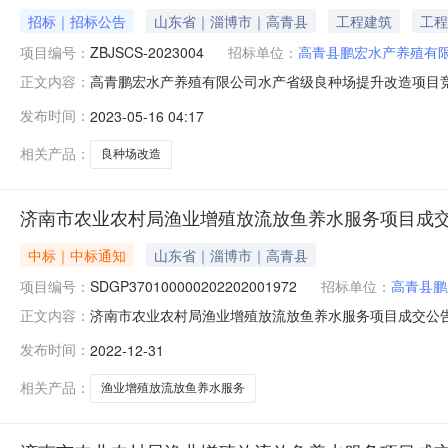
招标｜招标公告
山东省｜淄博市｜高青县
工程建筑
工程
项目编号：
ZBJSCS-2023004
招标单位：
高青县鹏宏水产养殖有
高青鹏宏水产养殖有限公司水产省级良种场提升改造项目
正文内容：
13705333638二、代理机构：淄博景盛项目管理有限公
发布时间：
2023-05-16 04:17
水产省级良种场提升改造项目项目编号：ZBJSCS-20
升改造项目1、具有独
相关产品：
良种场改造
济南市农业农村局渔业增殖放流放鱼养水服务项目成
中标｜中标通知
山东省｜淄博市｜高青县
项目编号：
SDGP370100000202202001972
招标单位：
高青县鹏
济南市农业农村局渔业增殖放流放鱼养水服务项目成交公告发
正文内容：
鱼养水服务项目二、分包名称：无分包渔业增殖放流放鱼养水服务项
发布时间：
2022-12-31
期：2022-12-14六、成交日期：2022-12-26
相关产品：
渔业增殖放流放鱼养水服务