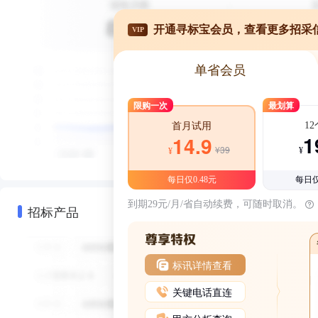
开通寻标宝会员，查看更多招采
VIP
单省会员
限购一次
最划算
1
首月试用
1
14.9
¥39
¥
¥
每日仅0.48元
每日仅
到期29元/月/省自动续费，可随时取消。
招标产品
标讯详情查看
关键电话直连