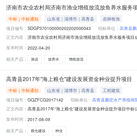
济南市农业农村局济南市渔业增殖放流放鱼养水服务
中标｜中标通知
山东省｜淄博市｜高青县
农林牧渔
项目编号：
SDGP370100000202202000043
招标单位：
高青县鹏
济南市农业农村局济南市渔业增殖放流放鱼养水服务项目成交
正文内容：
南市渔业增殖放流放鱼养水服务项目二、分包名称：无分包济南市
发布时间：
2022-04-20
2022CGFW01C5053五、公告发布日期：2022-0
相关产品：
渔业
放养水
增殖放流
高青县2017年"海上粮仓"建设发展资金种业提升项目
中标｜中标通知
山东省｜淄博市｜高青县
工程建筑
项目编号：
GQZFCG2017142
招标单位：
高青县鹏宏水产养殖有
高青县2017年“海上粮仓”建设发展资金种业提升项目中标公
正文内容：
期：2017年07月27日四、开标日期：2017年08月0
发布时间：
2017-08-09
金种业提升项目高青县田兴建工有限责任公司高青县城中心路
相关产品：
粮仓建设
种业