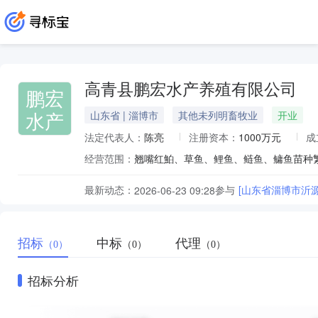
高青县鹏宏水产养殖有限公司
鹏宏
水产
山东省 | 淄博市
其他未列明畜牧业
开业
法定代表人：
陈亮
注册资本：
1000万元
成
经营范围：
最新动态：
参与
[山东省淄博市沂
2026-06-23 09:28
招标
中标
代理
（0）
（0）
（0）
招标分析