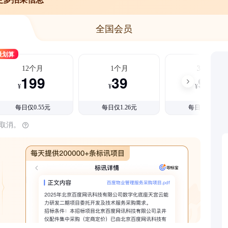
全国会员
最划算
12个月
1个月
3个月
199
39
99
¥
¥
¥
每日仅0.55元
每日仅1.26元
每日仅1.08元
时取消。