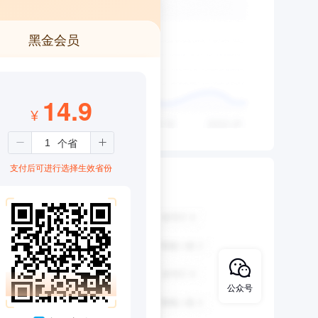
黑金会员
14.9
¥
支付后可进行选择生效省份
公众号