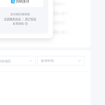
扫码支付
支付则代表同意
交易服务协议
｜
用户协议
发票获取
省份地区