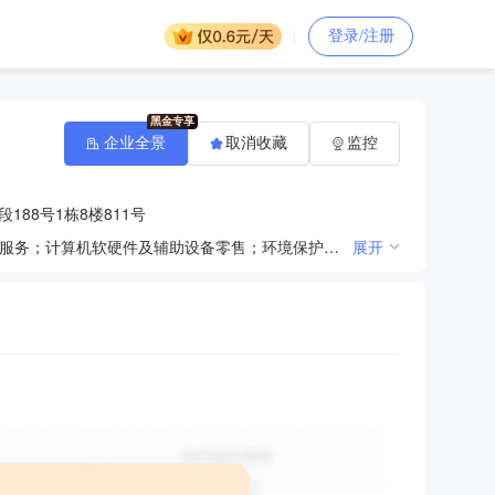
登录/注册
企业全景
取消收藏
监控
88号1栋8楼811号
一般项目：技术服务、技术开发、技术咨询、技术交流、技术转让、技术推广；市政设施管理；环保咨询服务；计算机软硬件及辅助设备零售；环境保护专用设备销售；建筑物清洁服务；建筑用金属配件销售；建筑材料销售；建筑工程用机械销售；轻质建筑材料销售；建筑防水卷材产品销售；建筑用钢筋产品销售；建筑装饰材料销售；石灰和石膏销售；日用百货销售；电子产品销售；针纺织品销售；工艺美术品及礼仪用品销售（象牙及其制品除外）；汽车零配件批发；润滑油销售；机械设备研发；复合微生物肥料研发；五金产品研发；园林绿化工程施工；专用化学产品销售（不含危险化学品）；环境保护监测（除依法须经批准的项目外，凭营业执照依法自主开展经营活动）。许可项目：各类工程建设活动；房屋建筑和市政基础设施项目工程总承包；建设工程设计（依法须经批准的项目，经相关部门批准后方可开展经营活动，具体经营项目以相关部门批准文件或许可证件为准）。
展开