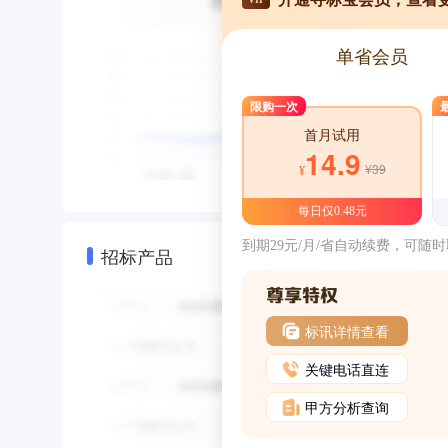
单省会员
限购一次
首月试用
14.9
¥39
¥
每日仅0.48元
到期29元/月/省自动续费，可随
招标产品
标讯详情查看
关键电话直连
甲方分析查询