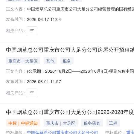
中国烟草总公司重庆市公司大足分公司经营管理的国有经
正文内容：
租底价（元/年）报名保证金1重庆市大足区万古三元路77号附1号
发布时间：
2026-06-17 11:04
附3号门市1-5年507000140租赁时间从出租方交
相关产品：
空
中国烟草总公司重庆市公司大足分公司房屋公开招租
重庆市｜大足区
其他
服务
(公示期：2026年6月2日——2026年6月4日)项目名
正文内容：
处理部门中国烟草总公司重庆市公司大足分公司纪检监察科联系
发布时间：
2026-06-01 11:57
公开招租大足龙岗街道龙中路257号门市高代贵10000公
相关产品：
空
中国烟草总公司重庆市公司大足分公司2026-2028
中标｜中标通知
重庆市｜大足区
服务采购
工程
招标单位：
中国烟草总公司重庆市公司大足分公司
中标单位：
重