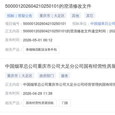
500001202604210250101的澄清修改文件
招标｜答疑公告
重庆市｜大足区
其他
其它
项目编号：
500001202604210250101
招标单位：
中国烟草总公
500001202604210250101的澄清修改文件递交时
正文内容：
保证金缴纳方式资金现金投标保证金金额20,000元人民币
发布时间：
2026-05-01 06:12
标时间延期后开标地点对文件澄清与修改的主要内容中国烟
相关产品：
卷烟物流配送业务外包
中国烟草总公司重庆市公司大足分公司国有经营性房
重庆市｜大足区
政府部门
服务
中国烟草总公司重庆市公司大足分公司经营管理的国有经
正文内容：
租底价（元/年）报名保证金1大足区龙岗镇街道办事处龙中路24
发布时间：
2026-04-29 11:38
道办事处龙中路259号门面门市1-5年34100002004大
相关产品：
国有经营性房屋招租
门面