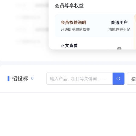
会员尊享权益
招投标
招
0