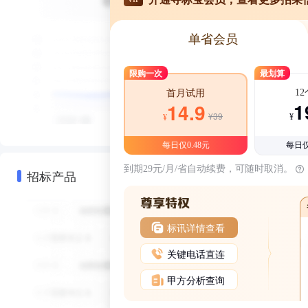
单省会员
限购一次
最划算
1
首月试用
1
14.9
¥39
¥
¥
每日仅0.48元
每日仅
到期29元/月/省自动续费，可随时取消。
招标产品
标讯详情查看
关键电话直连
甲方分析查询