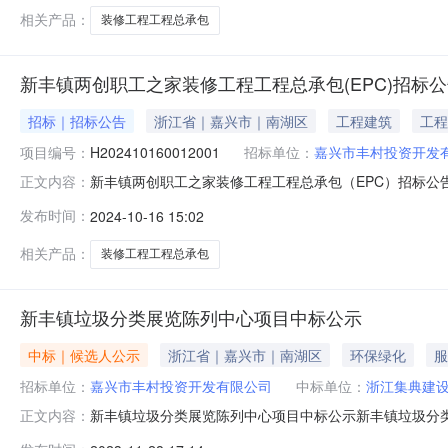
相关产品：
装修工程工程总承包
新丰镇两创职工之家装修工程工程总承包(EPC)招标
招标｜招标公告
浙江省｜嘉兴市｜南湖区
工程建筑
工程
项目编号：
H202410160012001
招标单位：
嘉兴市丰村投资开发
新丰镇两创职工之家装修工程工程总承包（EPC）招标
正文内容：
undefined请重置后缀名.doc下载招标公告（新丰镇
发布时间：
2024-10-16 15:02
丰镇两创职工之家装修工程工程总承包（EPC）招标信息发布表项目
相关产品：
装修工程工程总承包
新丰镇垃圾分类展览陈列中心项目中标公示
中标｜候选人公示
浙江省｜嘉兴市｜南湖区
环保绿化
服
招标单位：
嘉兴市丰村投资开发有限公司
中标单位：
浙江集典建
新丰镇垃圾分类展览陈列中心项目中标公示新丰镇垃圾分类展
正文内容：
标。经本工程项目评标委员会评定，推荐浙江集典建设有