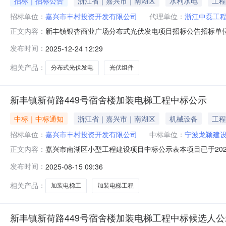
招标｜招标公告
浙江省｜嘉兴市｜南湖区
水利水电
工程
招标单位：
嘉兴市丰村投资开发有限公司
代理单位：
浙江中磊工
新丰镇银杏商业广场分布式光伏发电项目招标公告招标单位名
正文内容：
(盖章）浙江中磊工程咨询有限公司联系地址嘉兴市中环南路
发布时间：
2025-12-24 12:29
目工程地点嘉兴市南湖区新丰镇银杏商业广场工程类别自行判
银杏汇商
相关产品：
分布式光伏发电
光伏组件
新丰镇新荷路449号宿舍楼加装电梯工程中标公示
中标｜中标通知
浙江省｜嘉兴市｜南湖区
机械设备
工程
招标单位：
嘉兴市丰村投资开发有限公司
中标单位：
宁波龙颖建
嘉兴市南湖区小型工程建设项目中标公示表本项目已于20
正文内容：
表），现予以公示。如有异议，请在公示期内申请核查。
发布时间：
2025-08-15 09:36
理浙江和诚房地产估价有限公司工程规模该项目在新荷路44
饰、电梯安装，开挖管道迁移以及墙面
相关产品：
加装电梯工
加装电梯工程
新丰镇新荷路449号宿舍楼加装电梯工程中标候选人公