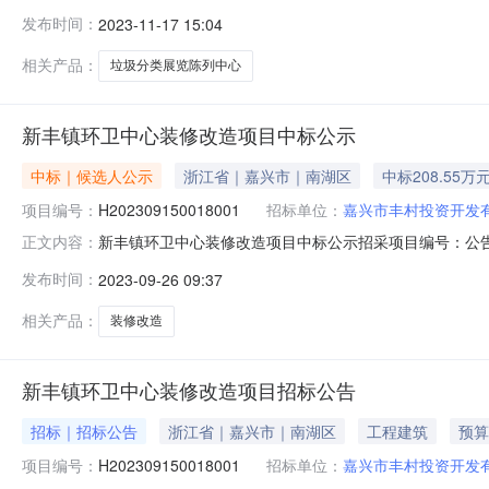
1428号西二楼联系人徐先生联系电话1375730057
发布时间：
2023-11-17 15:04
15305739986/0573-82725567招标项目
估算价7
相关产品：
垃圾分类展览陈列中心
新丰镇环卫中心装修改造项目中标公示
中标｜候选人公示
浙江省｜嘉兴市｜南湖区
中标208.55万
项目编号：
H202309150018001
招标单位：
嘉兴市丰村投资开发
新丰镇环卫中心装修改造项目中标公示招采项目编号：公告类
正文内容：
重置后缀名.doc下载开标记录.pdf文件下载开标记录.pd
发布时间：
2023-09-26 09:37
湖区政务服务和数据资源管理局一楼东侧开标。经评定，推
相关产品：
装修改造
新丰镇环卫中心装修改造项目招标公告
招标｜招标公告
浙江省｜嘉兴市｜南湖区
工程建筑
预算
项目编号：
H202309150018001
招标单位：
嘉兴市丰村投资开发