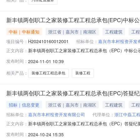
新丰镇两创职工之家装修工程工程总承包(EPC)中标
中标｜中标通知
浙江省｜嘉兴市｜南湖区
工程建筑
工程
项目编号：
H202410160012001
招标单位：
嘉兴市丰村投资开发
新丰镇两创职工之家装修工程工程总承包（EPC）中标公示
正文内容：
定，推荐浙江欣丰建设有限公司（联合体成员单位：浙江
发布时间：
2024-11-01 10:39
H202410160012001招标方式公开招标工程名称
模该项目对新丰镇两创中心职工之
相关产品：
装修工程工程总承包
装修工程
新丰镇两创职工之家装修工程工程总承包(EPC)答疑纪
招标｜信息变更
浙江省｜嘉兴市｜南湖区
工程建筑
工程
招标单位：
嘉兴市丰村投资开发有限公司
代理单位：
浙江中磊工
新丰镇两创职工之家装修工程工程总承包（EPC）答疑纪
正文内容：
量清单的组成部分，同样具有约束力，若与招标文件、工程
发布时间：
2024-10-24 15:35
工程设计有限公司”修改为“浙江华志工程设计有限公司”