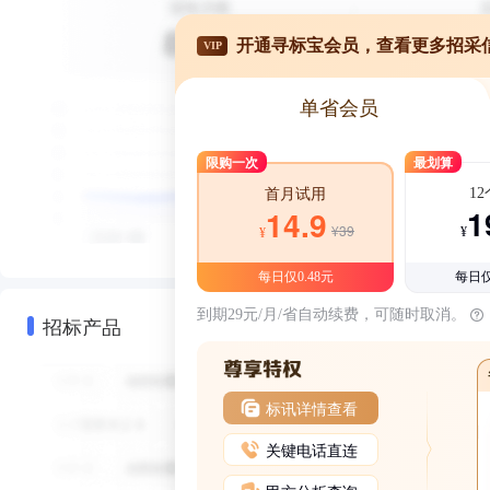
开通寻标宝会员，查看更多招采
VIP
单省会员
限购一次
最划算
1
首月试用
1
14.9
¥39
¥
¥
每日仅0.48元
每日仅
到期29元/月/省自动续费，可随时取消。
招标产品
标讯详情查看
关键电话直连