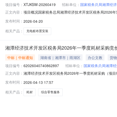
项目编号：
XTJKSW-20260419
招标单位：
国家税务总局湘潭经济
项目概况国家税务总局湘潭经济技术开发区税务局2026
正文内容：
2026年4月27日15点00分（北京时间）前提交响应文件
发布时间：
2026-04-20
充电桩布置安装项目采购方式：竞价采购预算金额：人民币25
最
相关产品：
充电桩布置安装
湘潭经济技术开发区税务局2026年一季度耗材采购竞
中标｜中标通知
湖南省｜湘潭市｜雨湖区
办公文教
货物
项目编号：
62026040740862897
招标单位：
国家税务总局湘潭经
湘潭经济技术开发区税务局2026年一季度耗材采购（项目编
正文内容：
2026年一季度耗材采购项目编号：6202604074086
发布时间：
2026-04-13 17:57
开发区（九华）报价起止时间：2026-04-0716:52-2
相关产品：
耗材
综合零售服务