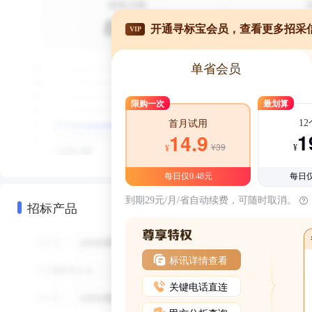
开通寻标宝会员，查看更多招采
VIP
单省会员
限购一次
最划算
1
首月试用
1
14.9
¥39
¥
¥
每日仅0.48元
每日仅
到期29元/月/省自动续费，可随时取消。
招标产品
标讯详情查看
关键电话直连