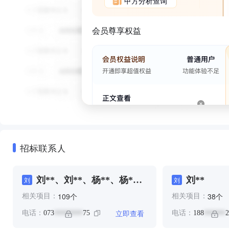
甲方分析查询
会员尊享权益
招标联系人
刘**、刘**、杨**、杨*、
刘**
刘
刘
欧***
个
个
109
38
相关项目：
相关项目：
立即查看
电话：
073
75
电话：
188
2
********
******