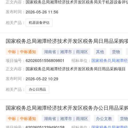
国家税务总局湘潭经济技术开发区税务局关于机器设备评
正文内容：
局湘潭经济技术开发区税务局关于机器设备评估的网上超市采购
发布时间：
2026-05-26 11:56
期：七、终止原因：原因类型:政策调整/预算取消补充说明:当年预算取
相关产品：
机器设备评估
国家税务总局湘潭经济技术开发区税务局日用品采购
中标｜中标通知
湖南省｜湘潭市｜雨湖区
其他
货物
项目编号：
62026051556809801
招标单位：
国家税务总局湘潭经
国家税务总局湘潭经济技术开发区税务局日用品采购项目（项目
正文内容：
济技术开发区税务局日用品采购项目项目编号：620260515
发布时间：
2026-05-22 10:29
湘潭经济技术开发区（九华）报价起止时间：2026-05-181
相关产品：
办公日用品
国家税务总局湘潭经济技术开发区税务办公日用品采
中标｜中标通知
湖南省｜湘潭市｜雨湖区
办公文教
货物
项目编号：
62026051339490158
招标单位：
国家税务总局湘潭经