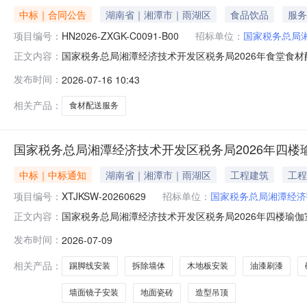
中标｜合同公告
湖南省｜湘潭市｜雨湖区
食品饮品
服务
项目编号：
HN2026-ZXGK-C0091-B00
招标单位：
国家税务总局
国家税务总局湘潭经济技术开发区税务局2026年食堂食材配
正文内容：
ZXGK-C0091-B00/1-001二、合同名称：国家税务
发布时间：
2026-07-16 10:43
家税务总局湘潭经济技术开发区税务局2026年食堂食材
相关产品：
食材配送服务
国家税务总局湘潭经济技术开发区税务局2026年四楼
中标｜中标通知
湖南省｜湘潭市｜雨湖区
工程建筑
工程
项目编号：
XTJKSW-20260629
招标单位：
国家税务总局湘潭经济
国家税务总局湘潭经济技术开发区税务局2026年四楼瑜
正文内容：
2026年四楼瑜伽室改造项目二、项目编号：XTJKSW-2
发布时间：
2026-07-09
月装饰工程有限公司湘潭市湘潭县易俗河镇凤凰路北侧127
粉，
相关产品：
踢脚线安装
拆除墙体
木地板安装
油漆刷漆
墙面镜子安装
地面瓷砖
造型吊顶