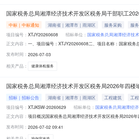
国家税务总局湘潭经济技术开发区税务局干部职工2026
中标｜中标通知
湖南省｜湘潭市｜雨湖区
服务采购
服务
项目编号：
XTJY20260608
招标单位：
国家税务总局湘潭经济技
一、项目编号：XTJY20260608二、项目名称：国家
正文内容：
院供应商地址：湘潭市和平路120号中标（成交）金额：8
发布时间：
2026-07-03
湘潭经济技术开发区税务局干部职工2026-2027年
务总局湘
相关产品：
健康体检服务
国家税务总局湘潭经济技术开发区税务局2026年四
招标｜招标公告
湖南省｜湘潭市｜雨湖区
工程建筑
工程
项目编号：
XTJKSW-20260629
招标单位：
国家税务总局湘潭经济
项目概况国家税务总局湘潭经济技术开发区税务局2026年
正文内容：
10点00分（北京时间）前提交响应文件。一、项目基本情况
发布时间：
2026-07-02 09:41
式：竞价采购预算金额：人民币146795.23元。最高限
相关产品：
瑜伽室改造