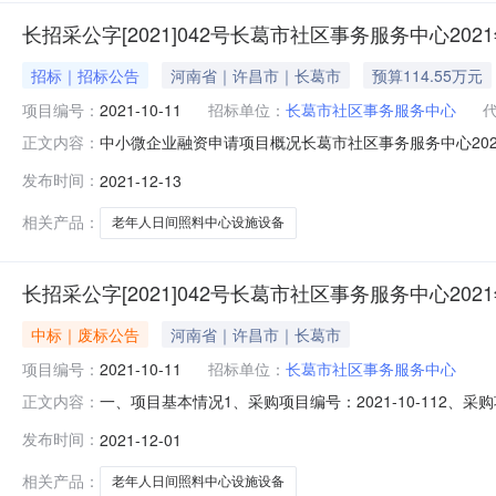
长招采公字[2021]042号长葛市社区事务服务中心2
招标｜招标公告
河南省｜许昌市｜长葛市
预算114.55万元
项目编号：
2021-10-11
招标单位：
长葛市社区事务服务中心
中小微企业融资申请项目概况长葛市社区事务服务中心20
正文内容：
公共资源交易平台（河南省·许昌市）》“系统用户注册”入口http://ggz
发布时间：
2021-12-13
注册相关资料下载”）；4.2在投标截止时间前均可登录《
相关产品：
老年人日间照料中心设施设备
长招采公字[2021]042号长葛市社区事务服务中心20
中标｜废标公告
河南省｜许昌市｜长葛市
项目编号：
2021-10-11
招标单位：
长葛市社区事务服务中心
一、项目基本情况1、采购项目编号：2021-10-112
正文内容：
4、采购公告发布日期及原公告发布媒介：发布日期发布媒介标段
发布时间：
2021-12-01
采购网》全国公共资源交易平台（河南省·许昌市）》第二标段5、开标
相关产品：
老年人日间照料中心设施设备