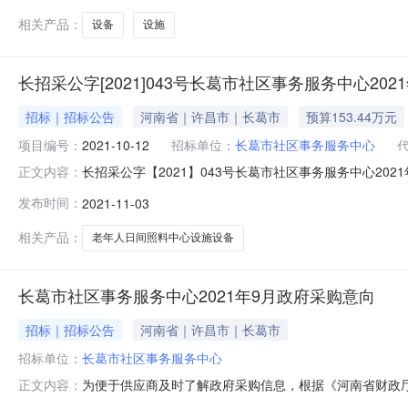
相关产品：
设备
设施
长招采公字[2021]043号长葛市社区事务服务中心20
招标｜招标公告
河南省｜许昌市｜长葛市
预算153.44万元
项目编号：
2021-10-12
招标单位：
长葛市社区事务服务中心
长招采公字【2021】043号长葛市社区事务服务中心2021
正文内容：
微企业融资申请项目概况长葛市社区事务服务中心2021
发布时间：
2021-11-03
市）》http://ggzy.xuchang.gov.cn/获取招
相关产品：
老年人日间照料中心设施设备
长葛市社区事务服务中心2021年9月政府采购意向
招标｜招标公告
河南省｜许昌市｜长葛市
招标单位：
长葛市社区事务服务中心
为便于供应商及时了解政府采购信息，根据《河南省财政厅
正文内容：
9（至）9月采购意向公开如下：序号采购单位名称采购项