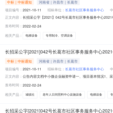
中标｜中标通知
河南省｜许昌市｜长葛市
项目编号：
2021-10-11
招标单位：
长葛市社区事务服务中心
长招采公字【2021】042号长葛市社区事务服务中心2021
正文内容：
112、采购项目名称：长葛市社区事务服务中心2021年城
发布时间：
2022-02-24
审日期：2022年02月23日二、采购项目用途、数量
相关产品：
电梯设备
专用制冷、空调设备
长招采公字[2021]042号长葛市社区事务服务中心20
中标｜中标通知
河南省｜许昌市｜长葛市
项目编号：
2021-10-11
招标单位：
长葛市社区事务服务中心
公告内容文档中小微企业融资申请一、项目基本情况1、采购
正文内容：
（一）项目3、采购方式：公开招标4、招标公告发布日期：2
发布时间：
2022-02-24
招标文件、标的三、中标情况包号采购内容供应商名称地址中
15104
相关产品：
城镇社
老年人日间照料中心设施设备
电梯设备
长招采公字[2021]042号长葛市社区事务服务中心20