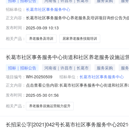
招标｜招标公告
河南省｜许昌市｜长葛市
服务采购
服务
招标单位：
长葛市社区事务服务中心
长葛市社区事务服务中心养老服务及培训项目询价公告为
正文内容：
导及服务。欢迎合格的供应商参加。一、项目基本情况1.
发布时间：
2025-09-09 10:13
护者，集中开展开展居家养老服务技能培训；为为需要长期
金共计21万元，投标报价不得超过预算
相关产品：
养老服务及培训
居家养老服务技能培训
长葛市社区事务服务中心街道和社区养老服务设施运
招标｜招标公告
河南省｜许昌市｜长葛市
服务采购
服务
项目编号：
WH-20250509
招标单位：
长葛市社区事务服务中心
点击查看公告内容:长葛市社区事务服务中心街道和社区养
正文内容：
（招标编号：WH-20250509）项目所在地区：河南
发布时间：
2025-05-30 01:56
关批准，项目资金来源为国有资金21万元，招标人为长
围：本招标项目划分为1个标段
相关产品：
养老服务设施运营能力提升
长招采公字[2021]042号长葛市社区事务服务中心2