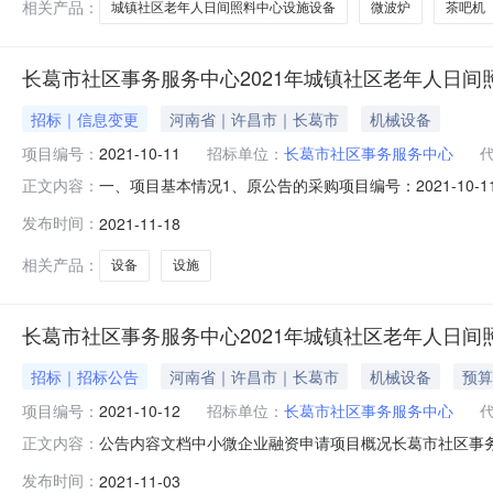
相关产品：
城镇社区老年人日间照料中心设施设备
微波炉
茶吧机
长葛市社区事务服务中心2021年城镇社区老年人日间
招标｜信息变更
河南省｜许昌市｜长葛市
机械设备
项目编号：
2021-10-11
招标单位：
长葛市社区事务服务中心
一、项目基本情况1、原公告的采购项目编号：2021-10
正文内容：
次公告日期及发布媒介：2021年11月05日、《河南省政
发布时间：
2021-11-18
00分（北京时间）二、更正信息1、更正事项：采购文件2、原
相关产品：
设备
设施
长葛市社区事务服务中心2021年城镇社区老年人日间
招标｜招标公告
河南省｜许昌市｜长葛市
机械设备
预算
项目编号：
2021-10-12
招标单位：
长葛市社区事务服务中心
公告内容文档中小微企业融资申请项目概况长葛市社区事务
正文内容：
台（河南省·许昌市）》http://ggzy.xuchang.gov
发布时间：
2021-11-03
项目名称：长葛市社区事务服务中心2021年城镇社区老年人