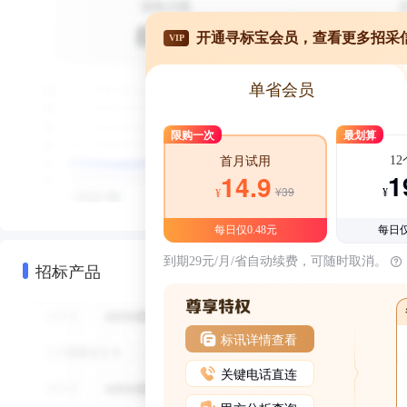
开通寻标宝会员，查看更多招采
VIP
单省会员
限购一次
最划算
1
首月试用
1
14.9
¥39
¥
¥
每日仅0.48元
每日仅
到期29元/月/省自动续费，可随时取消。
招标产品
标讯详情查看
关键电话直连