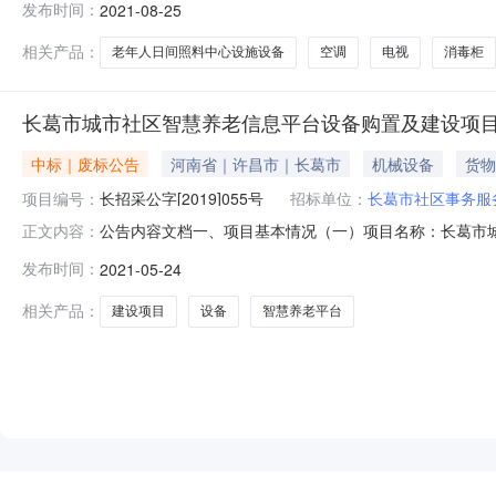
发布时间：
2021-08-25
区老年人日间照料中心设施设备购置（一）项目采购空调
115.002021年9月本次公开的采购意向
相关产品：
老年人日间照料中心设施设备
空调
电视
消毒柜
长葛市城市社区智慧养老信息平台设备购置及建设项
中标｜废标公告
河南省｜许昌市｜长葛市
机械设备
货物
项目编号：
长招采公字[2019]055号
招标单位：
长葛市社区事务服
公告内容文档一、项目基本情况（一）项目名称：长葛市城市
正文内容：
长葛市城市社区智慧养老信息平台设备购置及建设项目，由
发布时间：
2021-05-24
（许财预指（2017)319号）、《下达2018年中央用于
无法进
相关产品：
建设项目
设备
智慧养老平台
NEW
HOT
5折起