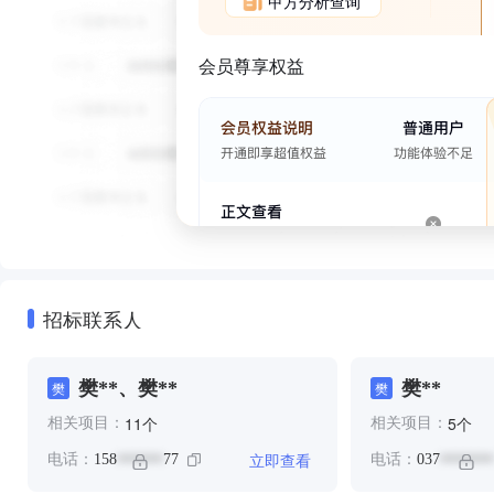
甲方分析查询
会员尊享权益
招标联系人
樊**、樊**
樊**
樊
樊
个
个
11
5
相关项目：
相关项目：
立即查看
电话：
158
77
电话：
037
******
*******