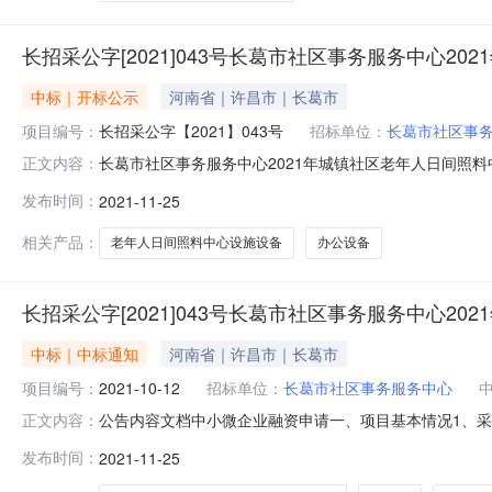
长招采公字[2021]043号长葛市社区事务服务中心2
中标｜开标公示
河南省｜许昌市｜长葛市
项目编号：
长招采公字【2021】043号
招标单位：
长葛市社区事
长葛市社区事务服务中心2021年城镇社区老年人日间照料
正文内容：
社区老年人日间照料中心设施设备购置（二）项目（不见面开标）
发布时间：
2021-11-25
期：2021年11月24日9时00分6.采购方式：公开招标7.最高
相关产品：
老年人日间照料中心设施设备
办公设备
长招采公字[2021]043号长葛市社区事务服务中心2
中标｜中标通知
河南省｜许昌市｜长葛市
项目编号：
2021-10-12
招标单位：
长葛市社区事务服务中心
公告内容文档中小微企业融资申请一、项目基本情况1、采购
正文内容：
（二）项目3、采购方式：公开招标4、招标公告发布日期：2
发布时间：
2021-11-25
事务服务中心购置微波炉15台、茶吧机21台、冰箱15台、