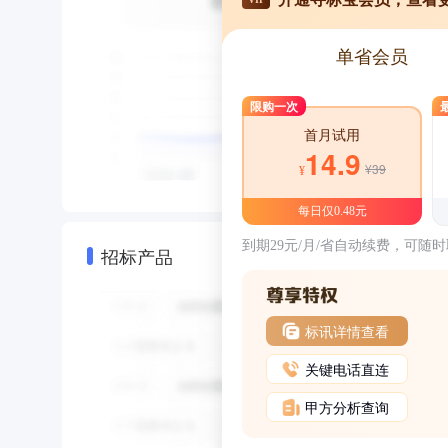
单省会员
限购一次
首月试用
14.9
¥39
¥
每日仅0.48元
到期29元/月/省自动续费，可随
招标产品
标讯详情查看
关键电话直连
甲方分析查询