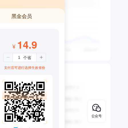
黑金会员
14.9
¥
支付后可进行选择生效省份
公众号