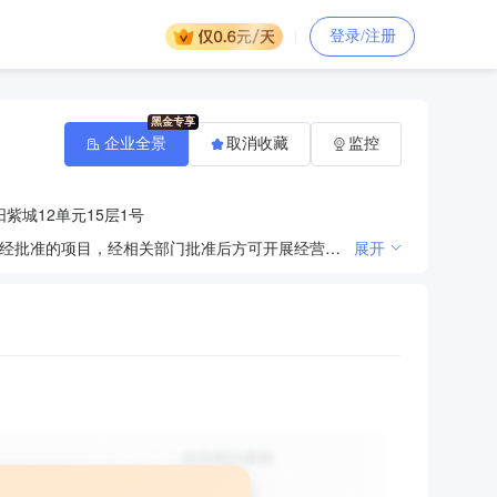
登录/注册
企业全景
取消收藏
监控
紫城12单元15层1号
许可项目：建设工程施工；建设工程设计；住宅室内装饰装修；电气安装服务；职业中介活动。（依法须经批准的项目，经相关部门批准后方可开展经营活动，具体经营项目以相关部门批准文件或许可证件为准）一般项目：园林绿化工程施工；消防技术服务；土石方工程施工；体育场地设施工程施工；自然生态系统保护管理；金属门窗工程施工；室内木门窗安装服务；普通机械设备安装服务；机械设备租赁；建筑材料销售；金属材料销售；建筑装饰材料销售；五金产品零售；电线、电缆经营；卫生洁具销售；金属结构销售；防腐材料销售；保温材料销售；矿山机械销售；机械设备销售；机械零件、零部件销售；通用设备修理；机械电气设备销售；微特电机及组件销售。（除依法须经批准的项目外，凭营业执照依法自主开展经营活动）
展开