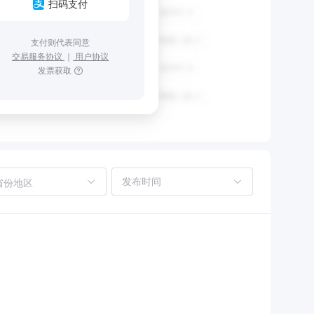
扫码支付
支付则代表同意
交易服务协议
｜
用户协议
发票获取
省份地区