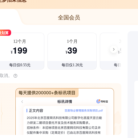
全国会员
最划算
12个月
1个月
3个月
199
39
99
¥
¥
¥
每日仅0.55元
每日仅1.26元
每日仅1.08元
时取消。