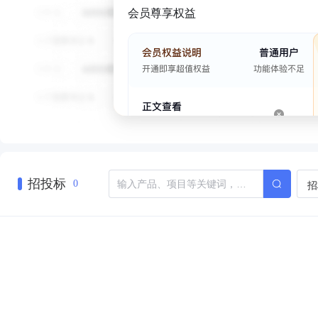
会员尊享权益
招投标
招
0