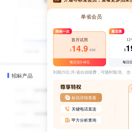
单省会员
限购一次
最划算
1
首月试用
1
14.9
¥39
¥
¥
每日仅0.48元
每日仅
到期29元/月/省自动续费，可随时取消。
招标产品
标讯详情查看
关键电话直连
甲方分析查询