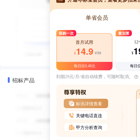
单省会员
限购一次
最划算
1
首月试用
1
14.9
¥39
¥
¥
每日仅0.48元
每日仅
到期29元/月/省自动续费，可随时取消。
招标产品
标讯详情查看
关键电话直连
甲方分析查询