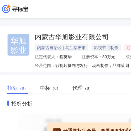
内蒙古华旭影业有限公司
华旭
影业
内蒙古自治区 | 乌兰察布市
影视节目制作
注
法定代表人：
程英华
注册资本：
50万元
成
经营范围：
影视片摄制与发行；动画制作；品牌策划
招标
中标
代理
（0）
（0）
（0）
招标分析
开通寻标宝会员，查看更多招采
VIP