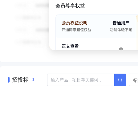
会员尊享权益
招投标
招
0