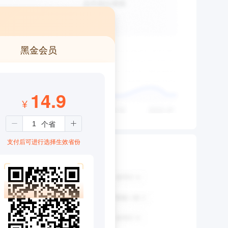
黑金会员
14.9
¥
支付后可进行选择生效省份