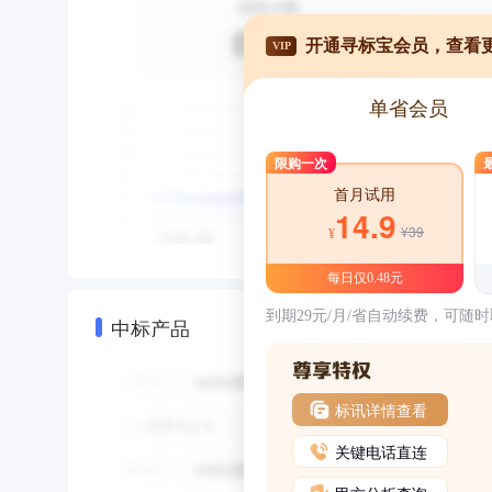
开通寻标宝会员，查看
VIP
单省会员
限购一次
首月试用
14.9
¥39
¥
每日仅0.48元
到期29元/月/省自动续费，可随
中标产品
标讯详情查看
关键电话直连