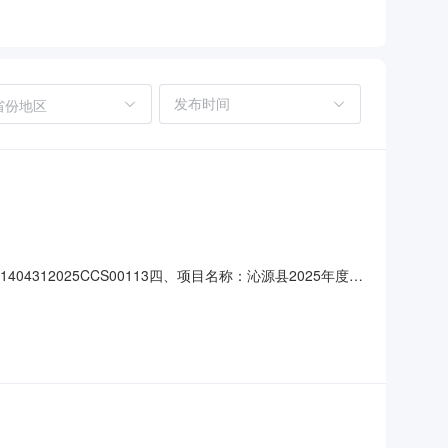
省份地区
4312025CCS00113四、项目名称：沁源县2025年度政
38540供应商（乙方）：山西牧康农林科技有限公司地址：
主要标的信息：主要标的名称：沁源县20