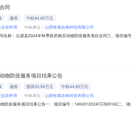
目合同
渔
服务
中标44.80万元
农业农村局
中标单位：
山西牧康农林科技有限公司
二、合同名称：沁源县2024年秋季政府购买动物防疫服务项目合同三、项目编号：1
（甲方）：沁源县农业农村局地址：沁河镇胜利路2号联系方式：13935
街世纪城写字楼1501室联系方式：17609241119六、合同主要信息
买动物防疫服务项目结果公告
渔
服务
预算93.94万元
中标44.80万元
农业农村局
中标单位：
山西牧康农林科技有限公司
防疫服务项目结果公告一、项目编号：1404312024CCS00162二
称供应商地址中标（成交）金额评审总得分1山西牧康农林科技有限公司山
西隆克尔生物制药有限公司山西省晋中市太谷县农大南报价：475600（元）89.