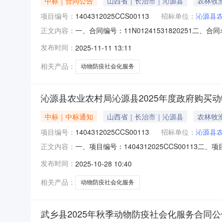
中标｜合同公告
山西省｜长治市｜沁源县
农林牧
项目编号：
1404312025CCS00113
招标单位：
沁源县
一、合同编号：11N01241531820251二
正文内容：
府购买动物防疫社会化服务五、合同主体采购人（
发布时间：
2025-11-11 13:11
山西省长治市长治高新技术产业开发区保宁门西街世
相关产品：
动物防疫社会化服务
沁源县农业农村局沁源县2025年度政府购买
中标｜中标通知
山西省｜长治市｜沁源县
农林牧
项目编号：
1404312025CCS00113
招标单位：
沁源县
一、项目编号：1404312025CCS001
正文内容：
金额评审总得分1山西牧康农林科技有限公司山西省
发布时间：
2025-10-28 10:40
司垣曲县英言乡柏底村东河村居民组一楼报价：103
相关产品：
动物防疫社会化服务
武乡县2025年秋季动物防疫社会化服务合同公