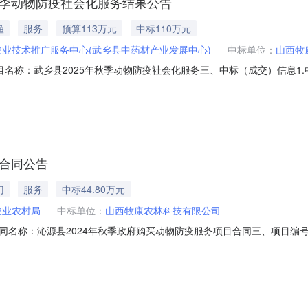
秋季动物防疫社会化服务结果公告
渔
服务
预算113万元
中标110万元
农业技术推广服务中心(武乡县中药材产业发展中心)
中标单位：
山西牧
22二、项目名称：武乡县2025年秋季动物防疫社会化服务三、中标（成交）信
长治高新技术产业开发区保宁门西街世纪城写字楼1501室报价：110000
项名称标的名称服务范围服务要求服务时间服务标准1采购包1武乡
目合同公告
门
服务
中标44.80万元
农业农村局
中标单位：
山西牧康农林科技有限公司
二、合同名称：沁源县2024年秋季政府购买动物防疫服务项目合同三、项目编号：1
（甲方）：沁源县农业农村局地址：沁河镇胜利路2号联系方式：13935
街世纪城写字楼1501室联系方式：17609241119六、合同主体信息