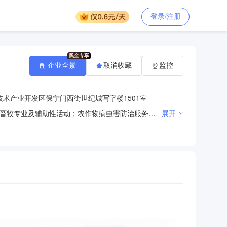
登录/注册
企业全景
取消收藏
监控
术产业开发区保宁门西街世纪城写字楼1501室
一般项目：技术服务、技术开发、技术咨询、技术交流、技术转让、技术推广；农业专业及辅助性活动；畜牧专业及辅助性活动；农作物病虫害防治服务；兽医专用器械销售；消毒剂销售（不含危险化学品）；林业有害生物防治服务；日用百货销售；服装服饰零售；鞋帽零售。（除依法须经批准的项目外，凭营业执照依法自主开展经营活动）许可项目：建设工程施工；兽药经营。（依法须经批准的项目，经相关部门批准后方可开展经营活动，具体经营项目以相关部门批准文件或许可证件为准）
展开