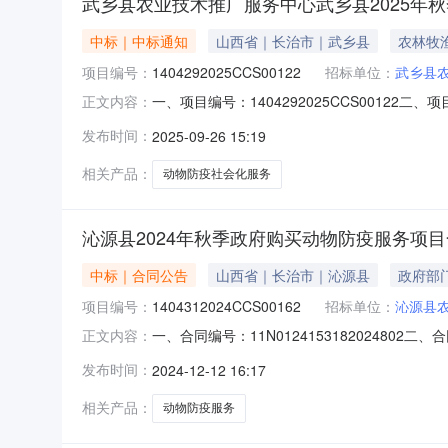
武乡县农业技术推广服务中心武乡县2025年
中标｜中标通知
山西省｜长治市｜武乡县
农林牧
项目编号：
1404292025CCS00122
招标单位：
武乡县
一、项目编号：1404292025CCS001
正文内容：
审总得分1山西牧康农林科技有限公司山西省长治市
发布时间：
2025-09-26 15:19
四、主要标的信息服务类主要标的信息：序号标
相关产品：
动物防疫社会化服务
沁源县2024年秋季政府购买动物防疫服务项
中标｜合同公告
山西省｜长治市｜沁源县
政府部
项目编号：
1404312024CCS00162
招标单位：
沁源县
一、合同编号：11N0124153182024802
正文内容：
季政府购买动物防疫服务项目五、合同主体采购人
发布时间：
2024-12-12 16:17
址：山西省长治市长治高新技术产业开发区保宁门西
相关产品：
动物防疫服务