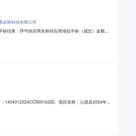
康农林科技有限公司
息1.中标结果：序号供应商名称供应商地址中标（成交）金额评
0（元）91.02.废标结果:序号标项名称废标理由其他事项
404312024CCS00162四、项目名称：沁源县2024年秋
543975供应商（乙方）：山西牧康农林科技有限公司地
1.主要标的信息：主要标的名称：沁源县2