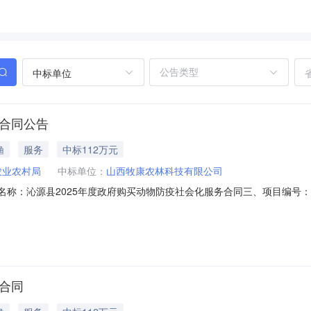
中标单位
务合同公告
渔
服务
中标112万元
农业农村局
中标单位：
山西牧康农林科技有限公司
、合同名称：沁源县2025年度政府购买动物防疫社会化服务合同三、项目编号：140
甲方）：沁源县农业农村局地址：沁河镇胜利路2号联系方式：0355-78
纪城写字楼1501室联系方式：17609241119六、合同主体信息1.
务合同