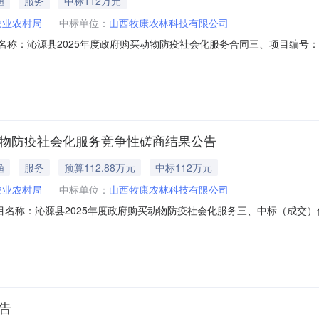
渔
服务
中标112万元
农业农村局
中标单位：
山西牧康农林科技有限公司
、合同名称：沁源县2025年度政府购买动物防疫社会化服务合同三、项目编号：140
甲方）：沁源县农业农村局地址：沁河镇胜利路2号联系方式：0355-78
纪城写字楼1501室联系方式：17609241119六、合同主要信息主要
动物防疫社会化服务竞争性磋商结果公告
渔
服务
预算112.88万元
中标112万元
农业农村局
中标单位：
山西牧康农林科技有限公司
13二、项目名称：沁源县2025年度政府购买动物防疫社会化服务三、中标（成
长治市长治高新技术产业开发区保宁门西街世纪城写字楼1501室报价：11
4800（元）97.092.废标结果:序号标项名称废标理
告