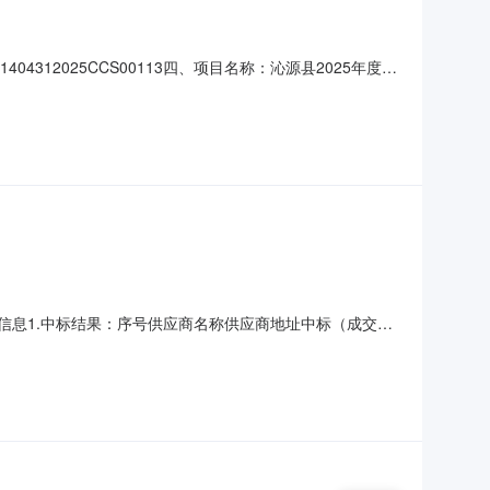
4312025CCS00113四、项目名称：沁源县2025年度政
38540供应商（乙方）：山西牧康农林科技有限公司地址：
标的名称：沁源县2025年度政府购买动
交）信息1.中标结果：序号供应商名称供应商地址中标（成交）
20000（元）95.482垣曲县畜康源动物防疫服务有限公