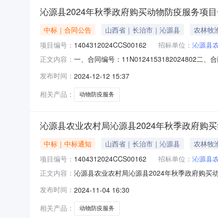
沁源县2024年秋季政府购买动物防疫服务项
中标｜合同公告
山西省｜长治市｜沁源县
农林牧
项目编号：
1404312024CCS00162
招标单位：
沁源县
一、合同编号：11N0124153182024802
正文内容：
季政府购买动物防疫服务项目五、合同主体采购人
发布时间：
2024-12-12 15:37
址：山西省长治市长治高新技术产业开发区保宁门西
相关产品：
动物防疫服务
沁源县农业农村局沁源县2024年秋季政府购
中标｜中标通知
山西省｜长治市｜沁源县
农林牧
项目编号：
1404312024CCS00162
招标单位：
沁源县
沁源县农业农村局沁源县2024年秋季政府购买动物
正文内容：
中标（成交）信息1.中标结果：序号供应商名
发布时间：
2024-11-04 16:30
楼1501室报价：448000（元）86.822山
相关产品：
动物防疫服务