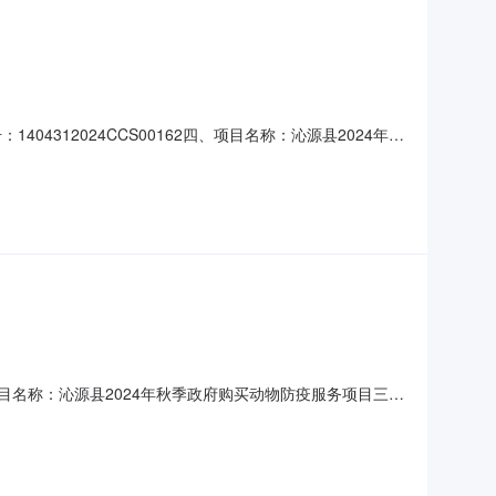
404312024CCS00162四、项目名称：沁源县2024年秋
543975供应商（乙方）：山西牧康农林科技有限公司地
主要标的名称：沁源县2024年秋季政府购
、项目名称：沁源县2024年秋季政府购买动物防疫服务项目三、
西省长治市长治高新技术产业开发区保宁门西街世纪城写字
582.废标结果:序号标项名称废标理由其他事项///