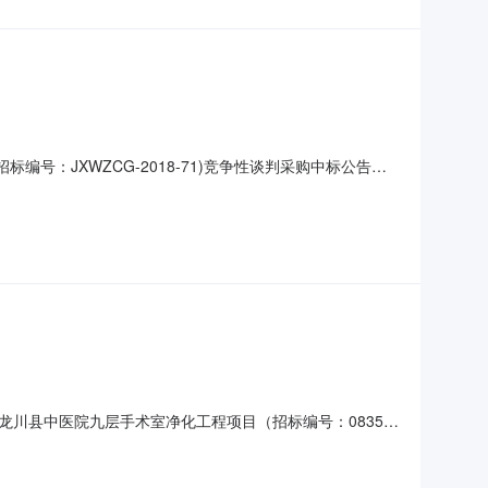
：JXWZCG-2018-71)竞争性谈判采购中标公告宜
：JXWZCG-2018-71）进行竞争性谈判采购。开标
如下：项目名称制造商名称/产地型号与规格数量中标金额
龙川县中医院九层手术室净化工程项目（招标编号：0835-
二、采购项目名称：龙川县中医院九层手术室净化工程项目三、
同履行日期等）1．采购数量：一批2．简要技术要求、合同履行