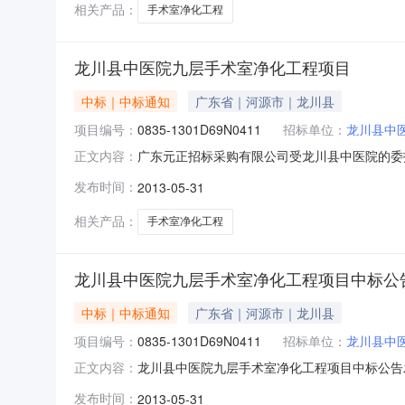
日期等详见
相关产品：
手术室净化工程
龙川县中医院九层手术室净化工程项目
中标｜中标通知
广东省｜河源市｜龙川县
项目编号：
0835-1301D69N0411
招标单位：
龙川县中
广东元正招标采购有限公司受龙川县中医院的委托，
正文内容：
现就本次采购的中标结果公告如下：一、采购人名称
发布时间：
2013-05-31
式：公开招标五、采购项目简要说明：（包括数
体：采购代理
相关产品：
手术室净化工程
龙川县中医院九层手术室净化工程项目中标公
中标｜中标通知
广东省｜河源市｜龙川县
项目编号：
0835-1301D69N0411
招标单位：
龙川县中
龙川县中医院九层手术室净化工程项目中标公告发布
正文内容：
公司河源分公司招标地区：广东省招标产品：医疗
发布时间：
2013-05-31
净化工程项目（招标编号：0835-1301D6