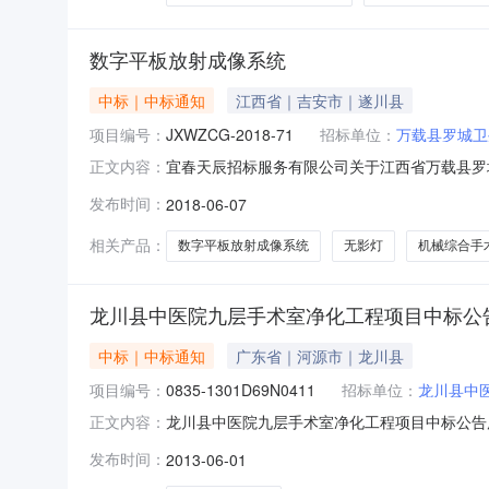
数字平板放射成像系统
中标｜中标通知
江西省｜吉安市｜遂川县
项目编号：
JXWZCG-2018-71
招标单位：
万载县罗城卫
宜春天辰招标服务有限公司关于江西省万载县罗城卫
正文内容：
春天辰招标服务有限公司受万载县罗城卫生院委托
发布时间：
2018-06-07
仪式于2018年6月6日15：00整在万载县
（元）数字平板
相关产品：
数字平板放射成像系统
无影灯
机械综合手
龙川县中医院九层手术室净化工程项目中标公
中标｜中标通知
广东省｜河源市｜龙川县
项目编号：
0835-1301D69N0411
招标单位：
龙川县中
龙川县中医院九层手术室净化工程项目中标公告广
正文内容：
1301D69N0411）采用公开招标方式进
发布时间：
2013-06-01
项目编号：0835-1301D69N0411四