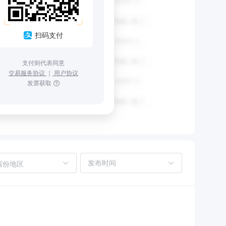
扫码支付
支付则代表同意
交易服务协议
｜
用户协议
发票获取
省份地区