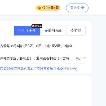
登录/注册
企业全景
取消收藏
监控
爱路38号6幢1层A区、2层，8幢1层A区、9幢全
一般项目：第一类医疗器械生产；第二类医疗器械销售；货物进出口；技术进出口；专用设备制造（不含许可类专业设备制造）；通用设备制造（不含特种设备制造）。（除依法须经批准的项目外，凭营业执照依法自主开展经营活动） 许可项目：第二类医疗器械生产；特种设备安装改造修理；建设工程施工；第三类医疗器械生产；第三类医疗器械经营；建设工程设计；用于传染病防治的消毒产品生产；消毒器械生产；特种设备设计。（依法须经批准的项目，经相关部门批准后方可开展经营活动，具体经营项目以相关部门批准文件或许可证件为准） 自主展示（特色）项目：普通机械设备安装服务；技术服务、技术开发、技术咨询、技术交流、技术转让、技术推广；非居住房地产租赁；第一类医疗器械销售。
展开
医院青浦分院液氧站增加汇流排整改项目成交结果公告]