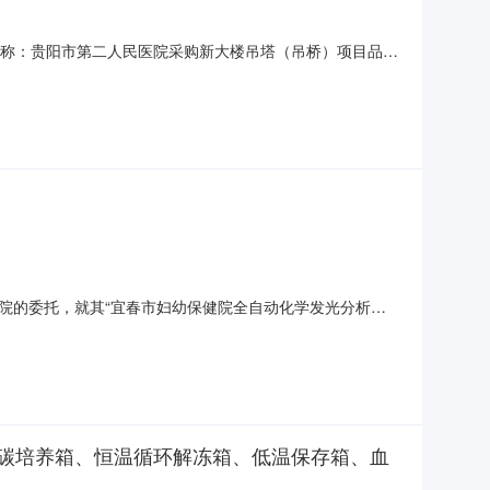
项目名称：贵阳市第二人民医院采购新大楼吊塔（吊桥）项目品目
虹招标有限公司二、质疑信息质疑供应商：浙江申达斯奥医疗器械
：质疑事项1：招标文件第二章采购清单、技术参数及商务要
院的委托，就其“宜春市妇幼保健院全自动化学发光分析
包）”（项目编号：大业-YC2020-016-2）进行询价
审小组推荐、采购人确定，成交结果如下：第二包项目名称：宜
碳培养箱、恒温循环解冻箱、低温保存箱、血