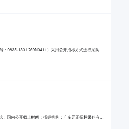
35-1301D69N0411）采用公开招标方式进行采购。
项目编号：0835-1301D69N0411四、采购方
要求、合同履行日期等详见招标文件。六、采购公告日期及媒
招标方式：国内公开截止时间：招标机构：广东元正招标采购有限
的委托，于2013年5月10日就龙川县中医院九层手术室
：一、采购人名称：龙川县中医院二、采购项目名称：龙川县中