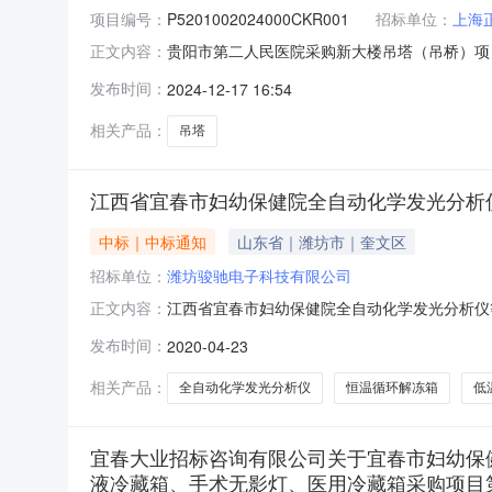
项目编号：
P5201002024000CKR001
招标单位：
上海
贵阳市第二人民医院采购新大楼吊塔（吊桥）项目
正文内容：
编号：P5201002024000CKR001
发布时间：
2024-12-17 16:54
有限公司地址：浙江省杭州市桐庐县经济开发区
求——第一节
相关产品：
吊塔
江西省宜春市妇幼保健院全自动化学发光分析
中标｜中标通知
山东省｜潍坊市｜奎文区
招标单位：
潍坊骏驰电子科技有限公司
江西省宜春市妇幼保健院全自动化学发光分析仪
正文内容：
仪、全自动粪便分析仪、二氧化碳培养箱、恒温循
发布时间：
2020-04-23
采购。采购活动于2020年4月22日下午15
春市妇幼保健院二氧化碳培
相关产品：
全自动化学发光分析仪
恒温循环解冻箱
低
宜春大业招标咨询有限公司关于宜春市妇幼保
液冷藏箱、手术无影灯、医用冷藏箱采购项目第二包(