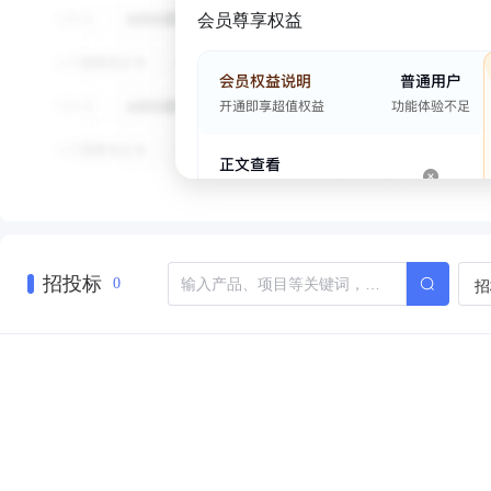
会员尊享权益
招投标
招
0