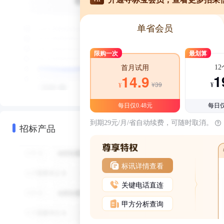
单省会员
限购一次
最划算
1
首月试用
1
14.9
¥39
¥
¥
每日仅0.48元
每日仅
到期29元/月/省自动续费，可随时取消。
招标产品
标讯详情查看
关键电话直连
甲方分析查询