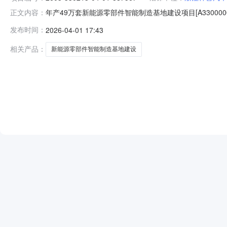
年产49万套新能源零部件智能制造基地建设项目[A330000009
正文内容：
码:2603-330213-04-01-887567审批（或核准、
发布时间：
2026-04-01 17:43
有限公司投资估算（概算）金额:239,443,700.00元
相关产品：
新能源零部件智能制造基地建设