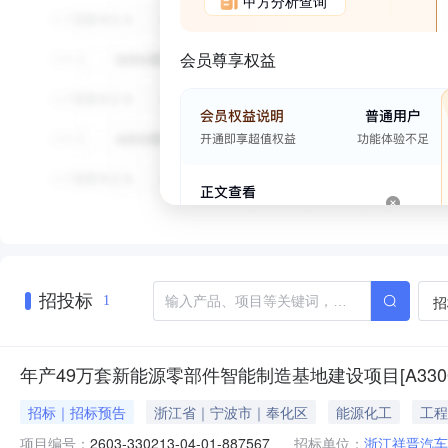
甲方分析查询
会员尊享权益
招投标
招
1
年产49万套新能源零部件智能制造基地建设项目[A3300000
招标｜招标预告
浙江省｜宁波市｜奉化区
能源化工
工程
项目编号：
2603-330213-04-01-887567
招标单位：
浙江祥晋汽车