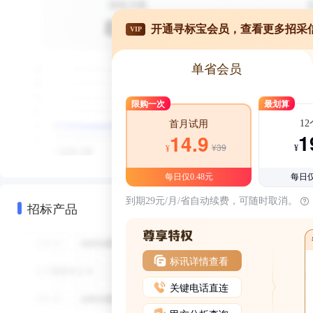
开通寻标宝会员，查看更多招采
VIP
单省会员
限购一次
最划算
1
首月试用
1
14.9
¥39
¥
¥
每日仅0.48元
每日仅
到期29元/月/省自动续费，可随时取消。
招标产品
标讯详情查看
关键电话直连