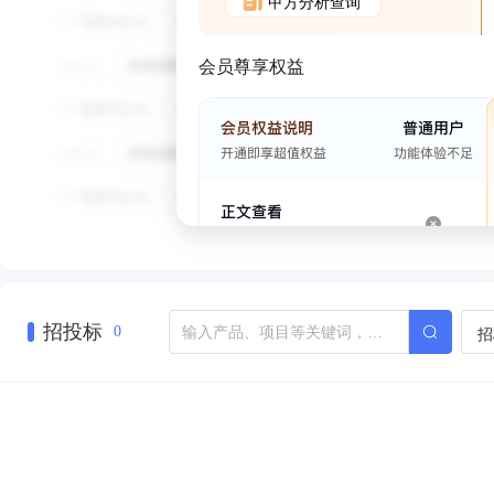
甲方分析查询
会员尊享权益
招投标
招
0