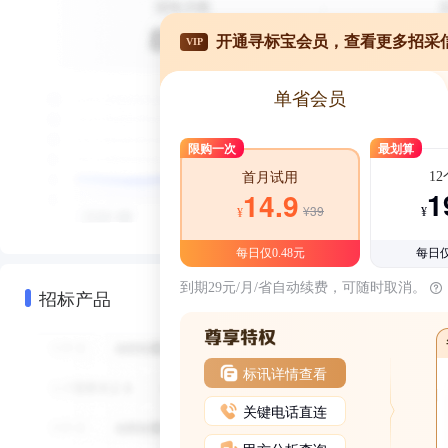
开通寻标宝会员，查看更多招采
VIP
单省会员
限购一次
最划算
1
首月试用
1
14.9
¥39
¥
¥
每日仅0.48元
每日仅
到期29元/月/省自动续费，可随时取消。
招标产品
标讯详情查看
关键电话直连