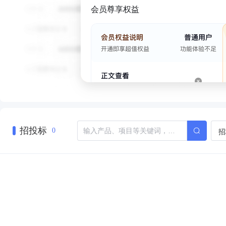
会员尊享权益
招投标
招
0