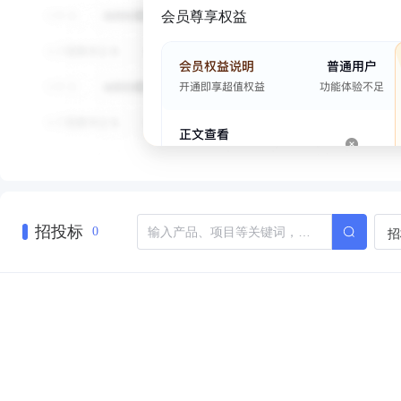
会员尊享权益
招投标
招
0