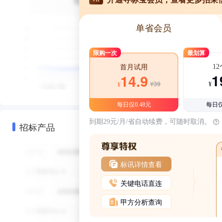
单省会员
限购一次
最划算
1
首月试用
1
14.9
¥39
¥
¥
每日仅0.48元
每日仅
到期29元/月/省自动续费，可随时取消。
招标产品
标讯详情查看
关键电话直连
甲方分析查询