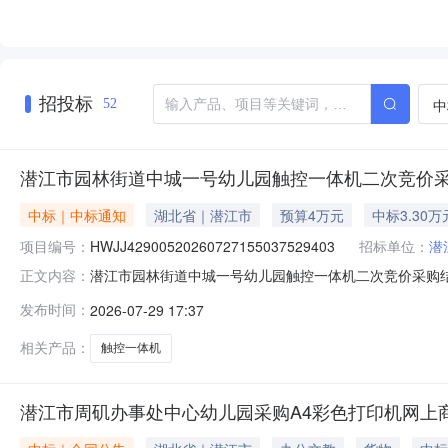
招投标
中
52
潜江市园林街道中城一号幼儿园触控一体机二次竞价
中标｜中标通知
湖北省｜潜江市
预算4万元
中标3.30万
项目编号：
HWJJ42900520260727155037529403
招标单位：
潜
潜江市园林街道中城一号幼儿园触控一体机二次竞价采购结果公告1、政
正文内容：
算金额：4.0000(万元)4、本次成交金额：3.3000(
发布时间：
2026-07-29 17:37
技有限公司9、成交日期：2026-07-2916:38:58
相关产品：
触控一体机
潜江市周矶办事处中心幼儿园采购A4彩色打印机网上