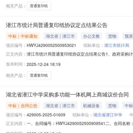
相关产品：
普通复印纸
潜江市统计局普通复印纸协议定点结果公告
中标｜中标通知
湖北省｜潜江市
办公文教
货物
预算
项目编号：
HWYJ4290052500953021
招标单位：
潜江市统计局
潜江市统计局普通复印纸协议定点结果公告1、政府采购计划备案号：4
正文内容：
额：0.48208(万元)5、采购单位：潜江市统计局6、联系人：
发布时间：
2025-12-24 18:19
执行方式：议价11、成交内容：序号商品名称品目品牌型号数量
相关产品：
普通复印纸
湖北省潜江中学采购多功能一体机网上商城议价合同
中标｜合同公告
湖北省｜潜江市
机械设备
货物
中标
项目编号：
429005-2025-01609
招标单位：
湖北省潜江中学
一、合同编号：HWYJ4290052500909541二、合
正文内容：
打印机一台五、合同主体采购人（甲方）：湖北省潜江中学