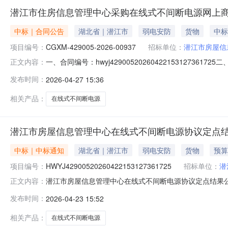
潜江市住房信息管理中心采购在线式不间断电源网上
中标｜合同公告
湖北省｜潜江市
弱电安防
货物
中标
项目编号：
CGXM-429005-2026-00937
招标单位：
潜江市房屋信
一、合同编号：hwyj429005202604221531273
正文内容：
00937四、项目名称：UPS不间断电源五、合同主体采购
发布时间：
2026-04-27 15:36
潜江诚讯科技有限公司联系方式：13349724411六
相关产品：
在线式不间断电源
潜江市房屋信息管理中心在线式不间断电源协议定点
中标｜中标通知
湖北省｜潜江市
弱电安防
货物
预算
项目编号：
HWYJ42900520260422153127361725
招标单位：
潜
潜江市房屋信息管理中心在线式不间断电源协议定点结果公告1、政府采
正文内容：
额：0.75(万元)4、本次成交金额：0.7370(万元)5
发布时间：
2026-04-23 15:52
成交日期：2026-04-2315:23:0310、执行方式
相关产品：
在线式不间断电源