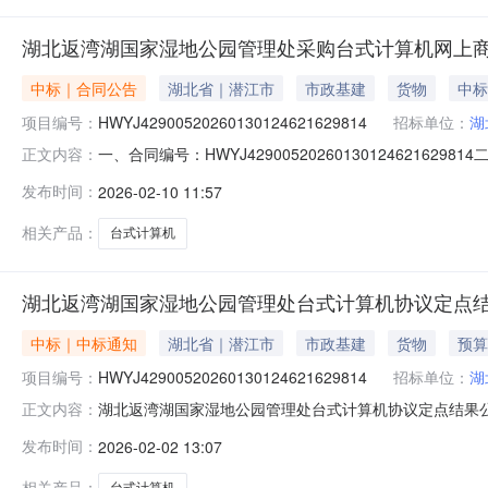
湖北返湾湖国家湿地公园管理处采购台式计算机网上
中标｜合同公告
湖北省｜潜江市
市政基建
货物
中标
项目编号：
HWYJ42900520260130124621629814
招标单位：
湖
一、合同编号：HWYJ4290052026013012462
正文内容：
HWYJ4290052026013012462162981
发布时间：
2026-02-10 11:57
系方式：15271236262供应商（乙方）：潜江诚讯科
服
相关产品：
台式计算机
湖北返湾湖国家湿地公园管理处台式计算机协议定点
中标｜中标通知
湖北省｜潜江市
市政基建
货物
预算
项目编号：
HWYJ42900520260130124621629814
招标单位：
湖
湖北返湾湖国家湿地公园管理处台式计算机协议定点结果公告1、政府采
正文内容：
额：0.58(万元)4、本次成交金额：0.5600(万元)5
发布时间：
2026-02-02 13:07
司9、成交日期：2026-02-0212:40:5510、执
相关产品：
台式计算机