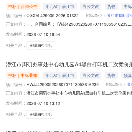
中标｜合同公告
湖北省｜潜江市
办公文教
货物
中标
项目编号：
CGXM-429005-2026-01322
招标单位：
潜江市周矶办
一、合同编号：HWJJ42900520260707113053
正文内容：
2026-01322四、项目名称：周矶办事处中心幼儿园设
发布时间：
2026-07-10 18:54
诚讯科技有限公司地址：潜江诚讯科技有限公司联系方式：1
相关产品：
A4黑白打印机
潜江市周矶办事处中心幼儿园A4黑白打印机二次竞价
中标｜中标通知
湖北省｜潜江市
办公文教
货物
预算
项目编号：
HWJJ42900520260707113053616239
招标单位：
潜
潜江市周矶办事处中心幼儿园A4黑白打印机二次竞价采购结果公告1、
正文内容：
算金额：6.0900(万元)4、本次成交金额：0.1075(
发布时间：
2026-07-10 13:12
限公司9、成交日期：2026-07-1012:38:0510
相关产品：
A4黑白打印机