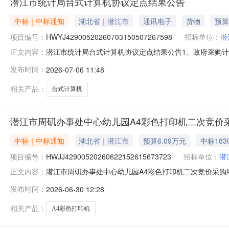
潜江市统计局台式计算机协议定点结果公告
中标｜中标通知
湖北省｜潜江市
通讯电子
货物
预算
项目编号：
HWYJ42900520260703150507267598
招标单位：
潜
潜江市统计局台式计算机协议定点结果公告1、政府采购计划备案号：42
正文内容：
元)4、本次成交金额：0.5500(万元)5、采购单位：潜江
发布时间：
2026-07-06 11:48
0611:13:3010、执行方式：议价11、成交内容：序号
相关产品：
台式计算机
潜江市周矶办事处中心幼儿园A4彩色打印机二次竞价
中标｜中标通知
湖北省｜潜江市
预算6.09万元
中标183
项目编号：
HWJJ42900520260622152615673723
招标单位：
潜
潜江市周矶办事处中心幼儿园A4彩色打印机二次竞价采购结果公告1、
正文内容：
算金额：6.0900(万元)4、本次成交金额：0.1830(
发布时间：
2026-06-30 12:28
限公司9、成交日期：2026-06-3011:50:1510
相关产品：
A4彩色打印机