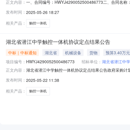
一、合同编号：HWYJ4290052500486773二、合
正文内容：
机五、合同主体采购人（甲方）：湖北省潜江中学地址：潜
发布时间：
2025-05-26 18:27
13349714411六、合同主要信息主要标的名称：3400
相关产品：
触控一体机
湖北省潜江中学触控一体机协议定点结果公告
中标｜中标通知
湖北省
机械设备
货物
预算3.40万元
项目编号：
HWYJ4290052500486773
招标单位：
湖北省潜江中
湖北省潜江中学触控一体机协议定点结果公告政府采购计划备案号：42
正文内容：
￥33,000.00采购单位：湖北省潜江中学联系人：冯丹联
发布时间：
2025-05-22 11:38
品目品牌型号数量商城最低价单价小计1触控一体机希沃/SEEWOFA75
相关产品：
触控一体机