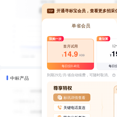
开通寻标宝会员，查看更多招采
VIP
单省会员
限购一次
最划算
1
首月试用
1
14.9
¥39
¥
¥
每日仅0.48元
每日仅
到期29元/月/省自动续费，可随时取消。
中标产品
标讯详情查看
关键电话直连