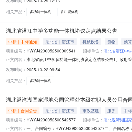
发布时间：
2025-10-29 12:16
13349714411六、合同主要信息主要标的名称：联想M
相关产品：
多功能一体机
多功能体机
湖北省潜江中学多功能一体机协议定点结果公告
中标｜中标通知
湖北省｜潜江市
机械设备
货物
预算
项目编号：
HWYJ4290052500909541
招标单位：
湖北省潜江中
湖北省潜江中学多功能一体机协议定点结果公告1、政府采购计划备案号
正文内容：
交金额：0.12(万元)5、采购单位：湖北省潜江中学6、联系人
发布时间：
2025-10-22 09:54
式：议价11、成交内容：序号商品名称品目品牌型号数量
相关产品：
多功能一体机
湖北返湾湖国家湿地公园管理处本级在职人员公用合
中标｜合同公告
湖北省｜潜江市
市政基建
服务
中标
项目编号：
HWYJ4290052500542577
招标单位：
湖北返湾湖国
一、合同编号：HWYJ4290052500543577二、合
正文内容：