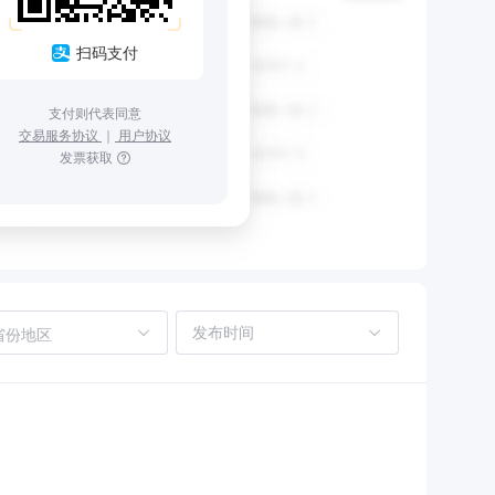
扫码支付
支付则代表同意
交易服务协议
｜
用户协议
发票获取
省份地区