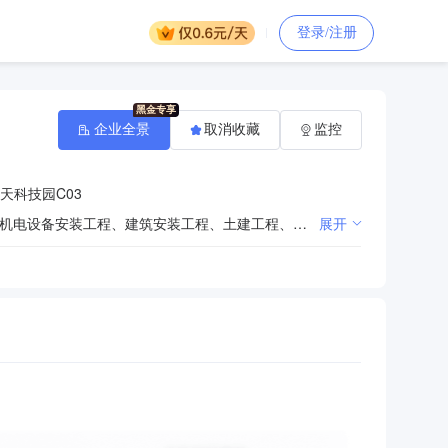
登录/注册
企业全景
取消收藏
监控
天科技园C03
机电产品研发、销售及技术服务；仪器仪表研发；通信设备、计算机软硬件研发、技术咨询、技术服务；机电设备安装工程、建筑安装工程、土建工程、防水工程、装饰工程、防腐工程、钢结构工程施工；机械加工（加工限分支机构经营）；机械设备租赁；汽车租赁服务；提供劳务服务；钢材、炉料、机械设备及配件、化工产品（不含危险品）、电子产品、金属材料、金属制品、仪器仪表、电线电缆、建筑材料、五金电器、日用百货、办公用品销售；自营和代理各类商品及技术的进出口业务（国家限定企业经营或禁止进出口的商品和技术除外）。（依法须经批准的项目，经相关部门批准后方可开展经营活动）
展开