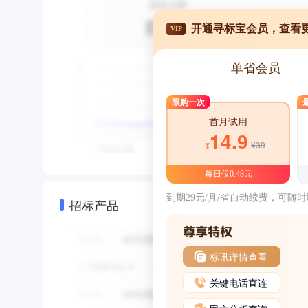
开通寻标宝会员，查看
VIP
单省会员
限购一次
首月试用
14.9
¥39
¥
每日仅0.48元
到期29元/月/省自动续费，可随
招标产品
标讯详情查看
关键电话直连