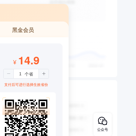
黑金会员
14.9
¥
支付后可进行选择生效省份
公众号