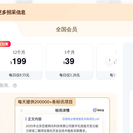
更多招采信息
全国会员
最划算
12个月
1个月
3个月
199
39
99
¥
¥
¥
每日仅0.55元
每日仅1.26元
每日仅1.08元
时取消。