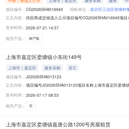
中标｜候选人公示
上海市｜嘉定区
服务采购
服务
中
项目编号：
CG2026SHA016945
招标单位：
嘉定区工业区娄塘村
供应商成交候选人公示项目编号CG2026SHA0169
正文内容：
险股份有限公司上海市分公司报价16800元供应商中标候选人
发布时间：
2026-07-21 14:37
映情况须实事求是，提供具体线索或事实依据。以单位名
相关产品：
财产险
上海市嘉定区娄塘镇小东街149号
上海市｜嘉定区
服务采购
其它
项目编号：
J02026SHA013123
项目编号J02026SHA013123项目名称上海市嘉定区
正文内容：
承租候选人蔡凤霞公示时间20260717至20260721如
发布时间：
2026-07-17 08:53
系地址（上海市云岭东路689号1号楼）。反映情况须实
相关产品：
空
上海市嘉定区娄塘镇嘉唐公路1200号房屋租赁