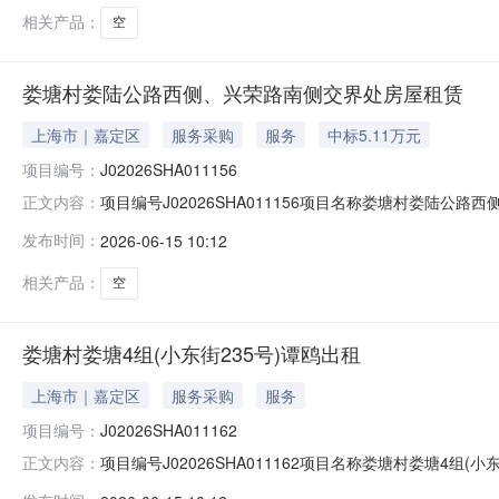
相关产品：
空
娄塘村娄陆公路西侧、兴荣路南侧交界处房屋租赁
上海市｜嘉定区
服务采购
服务
中标5.11万元
项目编号：
J02026SHA011156
项目编号J02026SHA011156项目名称娄塘村娄陆公
正文内容：
塘村集体经济组织承租候选人上海倍忠建筑装饰工程有限公司
发布时间：
2026-06-15 10:12
系电话（赵老师021-62657272-124）；联系地
相关产品：
空
娄塘村娄塘4组(小东街235号)谭鸥出租
上海市｜嘉定区
服务采购
服务
项目编号：
J02026SHA011162
项目编号J02026SHA011162项目名称娄塘村娄塘4组
正文内容：
济组织承租候选人谭鸥公示时间20260615至202606