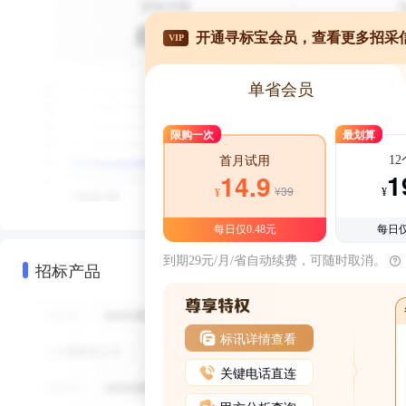
开通寻标宝会员，查看更多招采
VIP
单省会员
限购一次
最划算
1
首月试用
1
14.9
¥39
¥
¥
每日仅0.48元
每日仅
到期29元/月/省自动续费，可随时取消。
招标产品
标讯详情查看
关键电话直连