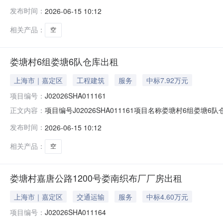
人朱俊丽公示时间20260615至20260617如对招租结
发布时间：
2026-06-15 10:12
（上海市云岭东路689号1号楼）。反映情况须实事求是
相关产品：
空
娄塘村6组娄塘6队仓库出租
上海市｜嘉定区
工程建筑
服务
中标7.92万元
项目编号：
J02026SHA011161
项目编号J02026SHA011161项目名称娄塘村6组娄
正文内容：
候选人上海佰浩建筑工程有限公司公示时间20260615至
发布时间：
2026-06-15 10:12
62657272-124）；联系地址（上海市云岭东路6
相关产品：
空
娄塘村嘉唐公路1200号娄南织布厂厂房出租
上海市｜嘉定区
交通运输
服务
中标4.60万元
项目编号：
J02026SHA011164