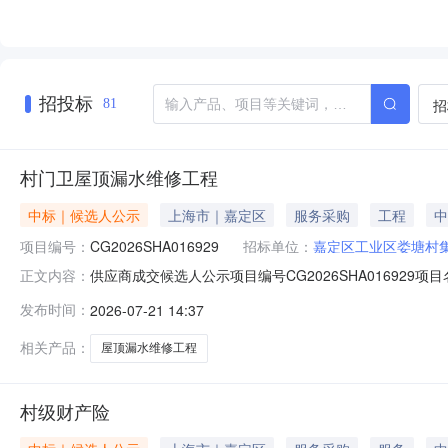
招投标
招
81
村门卫屋顶漏水维修工程
中标｜候选人公示
上海市｜嘉定区
服务采购
工程
中
项目编号：
CG2026SHA016929
招标单位：
嘉定区工业区娄塘村
供应商成交候选人公示项目编号CG2026SHA0169
正文内容：
海嘉统市政工程有限公司报价80000元供应商中标候选人公示
发布时间：
2026-07-21 14:37
况须实事求是，提供具体线索或事实依据。以单位名义反
相关产品：
屋顶漏水维修工程
村级财产险