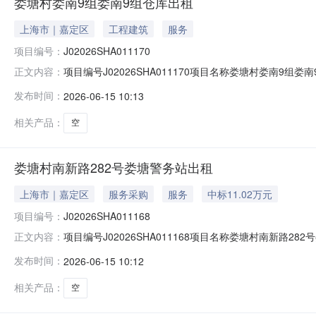
娄塘村娄南9组娄南9组仓库出租
上海市｜嘉定区
工程建筑
服务
项目编号：
J02026SHA011170
项目编号J02026SHA011170项目名称娄塘村娄南9
正文内容：
承租候选人刘运剑公示时间20260615至20260617如
发布时间：
2026-06-15 10:13
系地址（上海市云岭东路689号1号楼）。反映情况须实
相关产品：
空
娄塘村南新路282号娄塘警务站出租
上海市｜嘉定区
服务采购
服务
中标11.02万元
项目编号：
J02026SHA011168
项目编号J02026SHA011168项目名称娄塘村南新路2
正文内容：
承租候选人上海弘盛信息科技有限公司公示时间2026061
发布时间：
2026-06-15 10:12
62657272-124）；联系地址（上海市云岭东路68
相关产品：
空