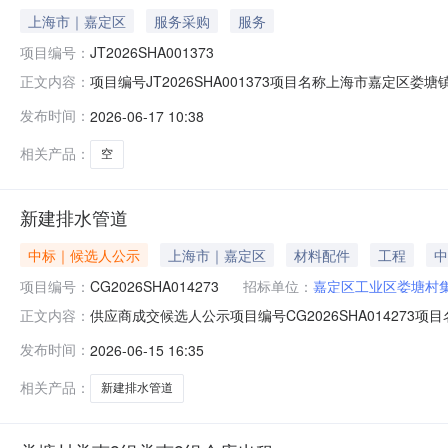
上海市｜嘉定区
服务采购
服务
项目编号：
JT2026SHA001373
项目编号JT2026SHA001373项目名称上海市嘉定区
正文内容：
经济组织承租候选人上海浪剑建设工程有限公司公示时间20
发布时间：
2026-06-17 10:38
师021-62657272-124）；联系地址（上海市云
相关产品：
空
新建排水管道
中标｜候选人公示
上海市｜嘉定区
材料配件
工程
中
项目编号：
CG2026SHA014273
招标单位：
嘉定区工业区娄塘村
供应商成交候选人公示项目编号CG2026SHA0142
正文内容：
工程发展有限公司报价10000元供应商中标候选人公示期自2
发布时间：
2026-06-15 16:35
事求是，提供具体线索或事实依据。以单位名义反映情况
相关产品：
新建排水管道