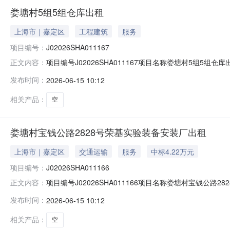
娄塘村5组5组仓库出租
上海市｜嘉定区
工程建筑
服务
项目编号：
J02026SHA011167
项目编号J02026SHA011167项目名称娄塘村5组5
正文内容：
华公示时间20260615至20260617如对招租结果有情
发布时间：
2026-06-15 10:12
云岭东路689号1号楼）。反映情况须实事求是，提供具
相关产品：
空
娄塘村宝钱公路2828号荣基实验装备安装厂出租
上海市｜嘉定区
交通运输
服务
中标4.22万元
项目编号：
J02026SHA011166
项目编号J02026SHA011166项目名称娄塘村宝钱公路
正文内容：
塘村集体经济组织承租候选人上海车之美汽车服务有限公司公
发布时间：
2026-06-15 10:12
电话（赵老师021-62657272-124）；联系地址
相关产品：
空