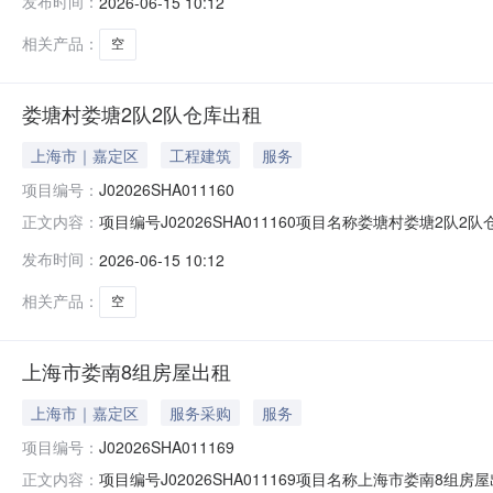
发布时间：
2026-06-15 10:12
124）；联系地址（上海市云岭东路689号1号楼）。
相关产品：
空
娄塘村娄塘2队2队仓库出租
上海市｜嘉定区
工程建筑
服务
项目编号：
J02026SHA011160
项目编号J02026SHA011160项目名称娄塘村娄塘2
正文内容：
王小弟公示时间20260615至20260617如对招租结果
发布时间：
2026-06-15 10:12
海市云岭东路689号1号楼）。反映情况须实事求是，提
相关产品：
空
上海市娄南8组房屋出租
上海市｜嘉定区
服务采购
服务
项目编号：
J02026SHA011169
项目编号J02026SHA011169项目名称上海市娄南8
正文内容：