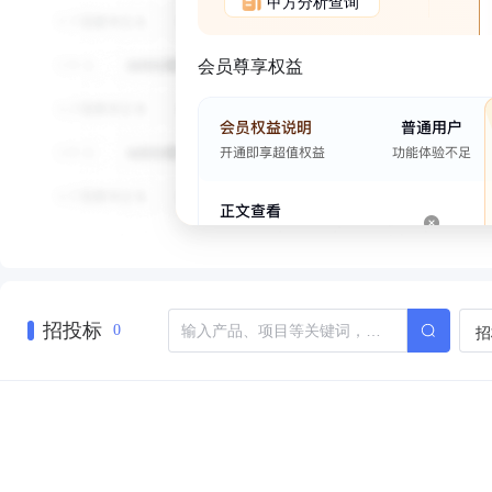
甲方分析查询
会员尊享权益
招投标
招
0