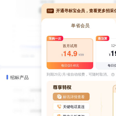
开通寻标宝会员，查看更多招采
VIP
单省会员
限购一次
最划算
1
首月试用
1
14.9
¥39
¥
¥
每日仅0.48元
每日仅
到期29元/月/省自动续费，可随时取消。
招标产品
标讯详情查看
关键电话直连