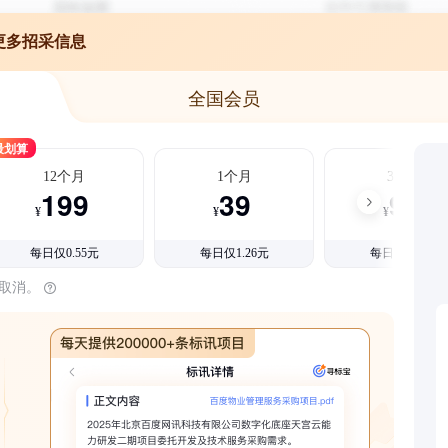
更多招采信息
全国会员
最划算
12个月
1个月
3个月
199
39
99
¥
¥
¥
每日仅0.55元
每日仅1.26元
每日仅1.08元
时取消。