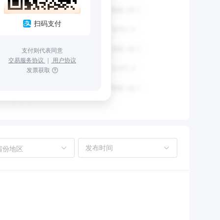
扫码支付
支付则代表同意
交易服务协议
｜
用户协议
发票获取
省份地区