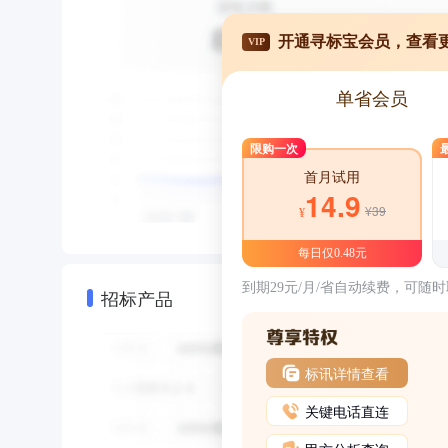
开通寻标宝会员，查看
VIP
单省会员
限购一次
首月试用
14.9
¥39
¥
每日仅0.48元
到期29元/月/省自动续费，可随
招标产品
标讯详情查看
关键电话直连