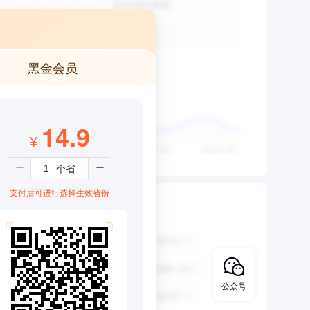
黑金会员
14.9
¥
支付后可进行选择生效省份
公众号