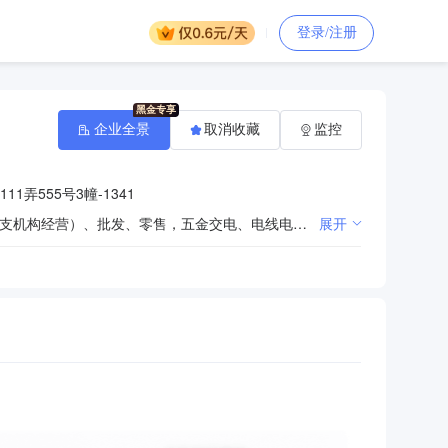
登录/注册
企业全景
取消收藏
监控
1弄555号3幢-1341
机电设备、机械设备、电气自动化设备、仪器仪表、照明电器、电子产品及配件的制造、加工（以上限分支机构经营）、批发、零售，五金交电、电线电缆的批发、零售，从事电子科技领域内的技术开发、技术咨询、技术转让、技术服务，从事货物进出口及技术进出口业务。 【依法须经批准的项目，经相关部门批准后方可开展经营活动】
展开