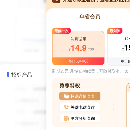
单省会员
限购一次
最划算
1
首月试用
1
14.9
¥39
¥
¥
每日仅0.48元
每日仅
到期29元/月/省自动续费，可随时取消。
招标产品
标讯详情查看
关键电话直连
甲方分析查询