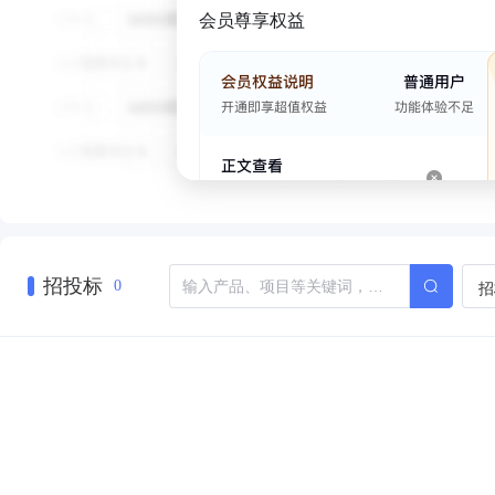
会员尊享权益
招投标
招
0