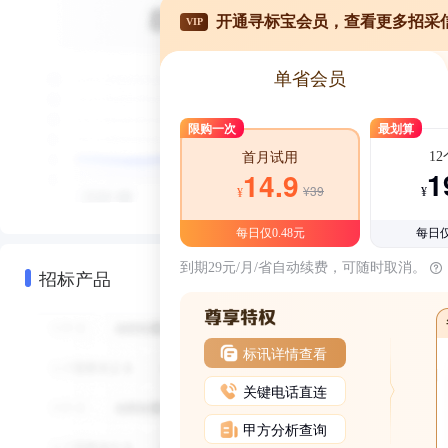
开通寻标宝会员，查看更多招采
VIP
单省会员
限购一次
最划算
1
首月试用
1
14.9
¥39
¥
¥
每日仅0.48元
每日仅
到期29元/月/省自动续费，可随时取消。
招标产品
标讯详情查看
关键电话直连
甲方分析查询