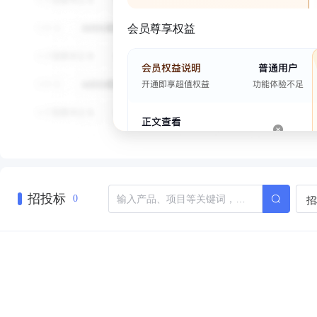
会员尊享权益
招投标
招
0