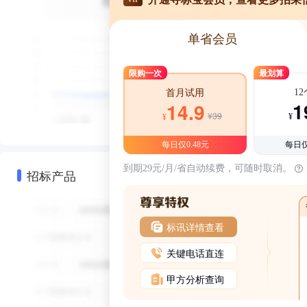
单省会员
限购一次
最划算
1
首月试用
1
14.9
¥39
¥
¥
每日仅0.48元
每日仅
到期29元/月/省自动续费，可随时取消。
招标产品
标讯详情查看
关键电话直连
甲方分析查询