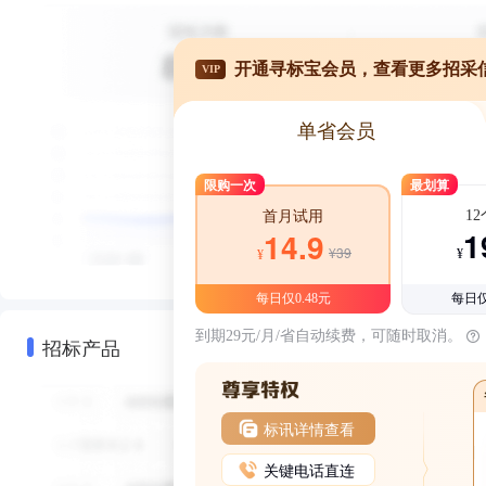
开通寻标宝会员，查看更多招采
VIP
单省会员
限购一次
最划算
1
首月试用
1
14.9
¥39
¥
¥
每日仅0.48元
每日仅
到期29元/月/省自动续费，可随时取消。
招标产品
标讯详情查看
关键电话直连