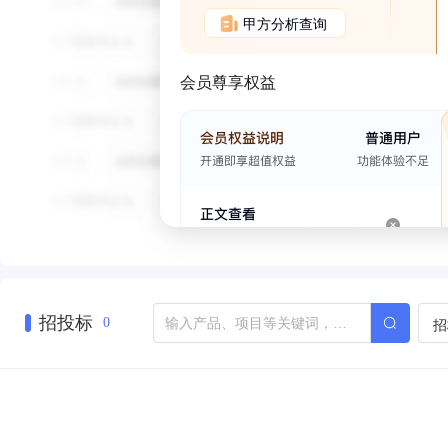
甲方分析查询
会员尊享权益
招投标
招
0