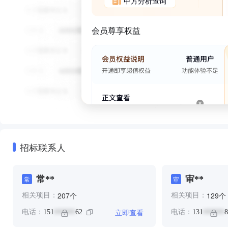
甲方分析查询
会员尊享权益
招标联系人
常**
审**
常
审
个
个
207
129
相关项目：
相关项目：
立即查看
电话：
151
62
电话：
131
8
******
******