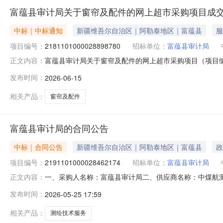
富蕴县审计局关于窗帘及配件的网上超市采购项目成
中标｜中标通知
新疆维吾尔自治区｜阿勒泰地区｜富蕴县
服
项目编号：
2181101000028898780
招标单位：
富蕴县审计局
富蕴县审计局关于窗帘及配件的网上超市采购项目（项目编号:
正文内容：
配件的网上超市采购项目采购项目项目编号:2181101000
发布时间：
2026-06-15
码:654322项目所在行政区划名称:新疆维吾尔自治区阿
相关产品：
窗帘及配件
富蕴县审计局的合同公告
中标｜合同公告
新疆维吾尔自治区｜阿勒泰地区｜富蕴县
政
项目编号：
2191101000028462174
招标单位：
富蕴县审计局
一、采购人名称：富蕴县审计局二、供应商名称：中煤航测遥感
正文内容：
编号：11N01051307320261605六、合同内容：序
发布时间：
2026-05-25 17:59
项：详见附件中的合同文件八、联系方式1、采购人名称：富
相关产品：
测绘技术服务