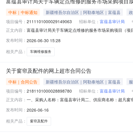
富蕴县审计局关于车辆定点维修的服务市场采购项目
中标｜中标通知
新疆维吾尔自治区｜阿勒泰地区｜富蕴县
政
项目编号：
2111101000029149063
招标单位：
富蕴县审计局
富蕴县审计局关于车辆定点维修的服务市场采购项目（项目编号
正文内容：
定点维修的服务市场采购项目采购项目项目编号:21111010
发布时间：
2026-06-30 15:28
划编码:654322项目所在行政区划名称:新疆维吾尔自治
相关产品：
车辆维修服务
关于窗帘及配件的网上超市合同公告
中标｜合同公告
新疆维吾尔自治区｜阿勒泰地区｜富蕴县
服
项目编号：
2181101000028898780
招标单位：
富蕴县审计局
一、采购人名称：富蕴县审计局二、供应商名称：超凡窗帘店三
正文内容：
11N01051307320262801六、合同内容：序号标项名称规
发布时间：
2026-06-16
1.00500500服务要求或标的基本概况：七、其它事项
相关产品：
窗帘及配件