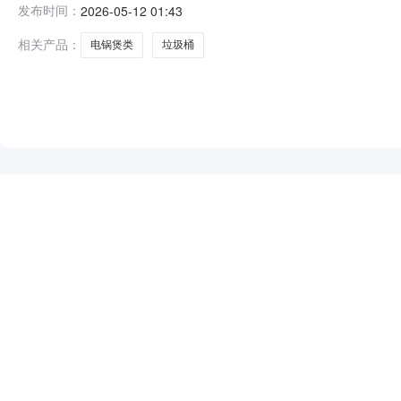
发布时间：
2026-05-12 01:43
相关产品：
电锅煲类
垃圾桶
NEW
HOT
5折起
暂时没有搜索结果…