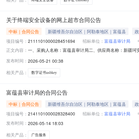
关于终端安全设备的网上超市合同公告
中标｜合同公告
新疆维吾尔自治区｜阿勒泰地区｜富蕴县
政
项目编号：
2111101000028451694
招标单位：
富蕴县审计局
一、采购人名称：富蕴县审计局二、供应商名称：新疆珂安信息
正文内容：
编号：11N01051307320262206六、合同内容：序号
发布时间：
2026-05-21 00:38
标的基本概况：七、其它事项：无八、联系方式1、采购人名
相关产品：
数字证书usbkey
富蕴县审计局的合同公告
中标｜合同公告
新疆维吾尔自治区｜阿勒泰地区｜富蕴县
政
项目编号：
2141101000028328400
招标单位：
富蕴县审计局
发布时间：
2026-05-14 18:03
相关产品：
广告服务