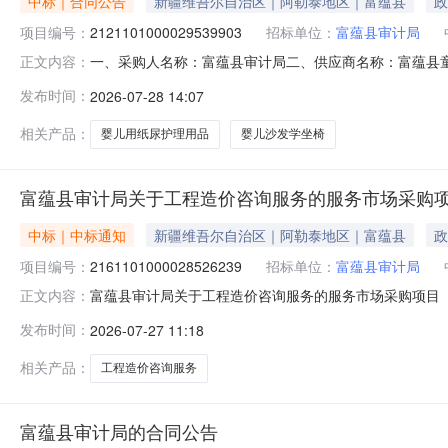
中标｜合同公告
新疆维吾尔自治区｜阿勒泰地区｜富蕴县
政
项目编号：
2121101000029539903
招标单位：
富蕴县审计局
一、采购人名称：富蕴县审计局二、供应商名称：富蕴县童泰母
正文内容：
号：11N01051307320263402六、合同内容：序
发布时间：
2026-07-28 14:07
婴儿用纸尿护理用品无品牌无型号包2.00148296服
相关产品：
婴儿用纸尿护理用品
婴儿沙发学坐椅
富蕴县审计局关于工程造价咨询服务的服务市场采购
中标｜中标通知
新疆维吾尔自治区｜阿勒泰地区｜富蕴县
政
项目编号：
2161101000028526239
招标单位：
富蕴县审计局
富蕴县审计局关于工程造价咨询服务的服务市场采购项目（项目
正文内容：
工程造价咨询服务的服务市场采购项目采购项目项目编号:2161
发布时间：
2026-07-27 11:18
在行政区划编码:654322项目所在行政区划名称:新疆维
相关产品：
工程造价咨询服务
富蕴县审计局的合同公告