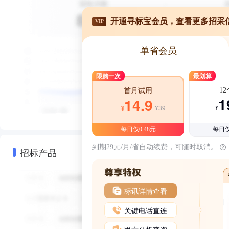
开通寻标宝会员，查看更多招采
VIP
单省会员
限购一次
最划算
1
首月试用
1
14.9
¥39
¥
¥
每日仅0.48元
每日仅
到期29元/月/省自动续费，可随时取消。
招标产品
标讯详情查看
关键电话直连