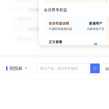
会员尊享权益
招投标
招
0