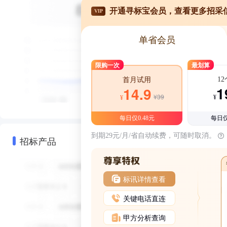
开通寻标宝会员，查看更多招采
VIP
单省会员
限购一次
最划算
1
首月试用
1
14.9
¥39
¥
¥
每日仅0.48元
每日仅
到期29元/月/省自动续费，可随时取消。
招标产品
标讯详情查看
关键电话直连
甲方分析查询