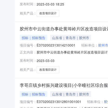
方米建设单位：胶州市中云街道办事处联系人：宋
发布时间：
2023-03-03 18:25
建设管理有限公司联系人：郑翔宇联系电话：822
相关产品：
改造项目设计
胶州市中云街道办事处黄埠岭片区改造项目设
招标｜招标预告
山东省｜青岛市｜胶州市
项目编号：
E3702002313014210001
招标单位：
胶州
胶州市中云街道办事处黄埠岭片区改造项目设计预中标公示
正文内容：
E3702002313014210001001招标
发布时间：
2023-03-03
人：宋主任联系电话：87210218招标单位：
相关产品：
改造项目设计
李哥庄镇乡村振兴建设项目(小辛疃社区综合服
招标｜招标预告
山东省｜青岛市｜胶州市
项目编号：
E3702002313012801001001
招标单位：
胶