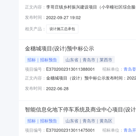
李哥庄镇乡村振兴建设项目（小辛疃社区综合服务中心）
正文内容：
振兴建设项目（小辛疃社区综合服务中心）设计施工
发布时间：
2022-09-27 19:02
位：胶州市李哥庄镇人民政府联系人：陈同强联系电话
相关产品：
设计施工总承包
金穗城项目(设计)预中标公示
招标｜招标预告
山东省｜青岛市｜莱西市
项目编号：
E3702002313011388001
招标单位：
青岛
金穗城项目（设计）预中标公示发布时间：2022-06-
正文内容：
称：金穗城项目（设计）1标段建设规模：4989
发布时间：
2022-06-28
人：王昌顺联系电话：17685803817招标代
智能信息化地下停车系统及商业中心项目(设计
招标｜招标预告
山东省｜青岛市｜黄岛区
项目编号：
E3702002313011475001
招标单位：
青岛