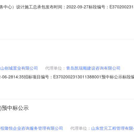
设计施工总承包发布时间：2022-09-27标段编号：E370200231
总承包不分标段建设规模：7976.76平方米建设单位：胶州市李哥庄镇人
：13791806686招标代理单位：青岛海源建设咨询有限公司联系人：高富
姜山创城置业有限公司
代理单位：
青岛凯瑞顺建设咨询有限公司
2814:35招标项目编号：E3702002313011388001预中标公示标段编号
5平方米建设单位：青岛姜山创城置业有限公司联系人：王昌顺联系电话：17
理单位：青岛凯瑞顺建设咨询有限公司联系人：侯姝彤联系电话：18669811
)预中标公示
开投隆悦企业咨询服务管理有限公司
代理单位：
山东世元工程管理有限