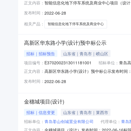
智能信息化地下停车系统及商业中心项目（设计）预中标
正文内容：
E3702002313011475001001招
发布时间：
2022-06-28
管理有限公司联系人：董晓妍联系电话：13806
相关产品：
智能信息化地下停车系统及商业中心
高新区华东路小学(设计)预中标公示
招标｜招标预告
山东省｜青岛市｜崂山区
项目编号：
E3702002313011181001
招标单位：
青岛
高新区华东路小学(设计）预中标公示发布时间：2022-0
正文内容：
目名称：高新区华东路小学(设计）不分标段建设规
发布时间：
2022-06-28
岛高新技术产业开发区管理委员会建设部联系人：李
金穗城项目(设计)
招标｜信息变更
山东省｜青岛市｜莱西市
招标单位：
青岛姜山创城置业有限公司
代理单位：
青岛
金穗城项目（设计）发布时间：2022-06-16标
正文内容：