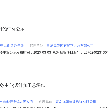
主任联系电话：87210218招标单位：青岛晟显国有资本运营有限公司联
05307工程地址：中云街道，兰州路以北、朱诸路以西、规划锦州路以南工期：
计预中标公示
市中云街道办事处
代理单位：
青岛晟显国有资本运营有限公司
发布时间：2023-03-0316:34招标项目编号：E37020023130
方式：公开项目名称：胶州市中云街道办事处黄埠岭片区改造项目设计1标段建设规
青岛晟显国有资本运营有限公司联系人：林兆吉联系电话：82206779
务中心)设计施工总承包
州市李哥庄镇人民政府
代理单位：
青岛海源建设咨询有限公司