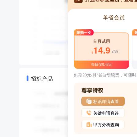
单省会员
限购一次
首月试用
14.9
¥39
¥
每日仅0.48元
到期29元/月/省自动续费，可随
招标产品
标讯详情查看
关键电话直连
甲方分析查询