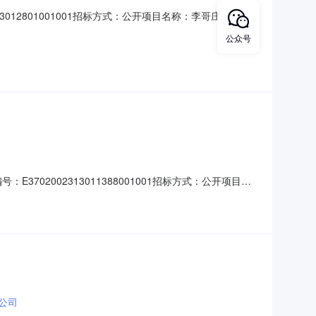
3012801001001招标方式：公开项目名称：李哥庄镇乡村
民政府联系人：陈同强联系电话：13791806686招标单
公众号
绪联系电话：0532-88268366
：E3702002313011388001001招标方式：公开项目名
685803817招标单位：青岛姜山创城置业有限公司联系
019工程地址：莱
公司