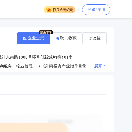
登录/注册
企业全景
取消收藏
监控
沣东南路1000号环普创新城A1楼101室
工业研发设施及配套设施、物流仓储设施及配套设施的开发、管理、租赁；企业管理咨询；工程管理及咨询服务；物业管理。（《外商投资产业指导目录（2018年修订）》中限制类和禁止类，以及鼓励类中有股权要求、高管要求的项目和产品不得生产经营）（依法须经批准的项目，经相关部门批准后方可开展经营活动）
展开