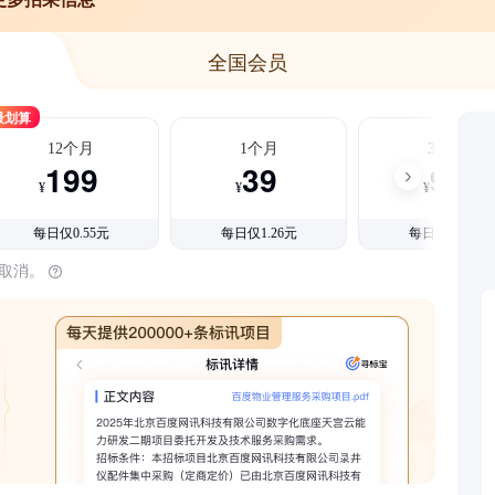
全国会员
最划算
12个月
1个月
3个月
199
39
99
¥
¥
¥
每日仅0.55元
每日仅1.26元
每日仅1.08元
时取消。