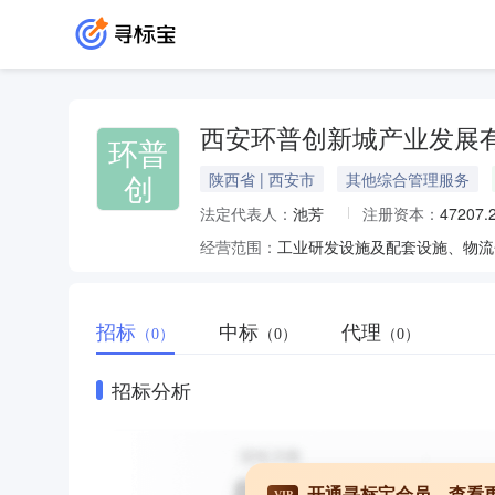
西安环普创新城产业发展
环普
创
陕西省 | 西安市
其他综合管理服务
法定代表人：
池芳
注册资本：
47207
经营范围：
招标
中标
代理
（0）
（0）
（0）
招标分析
开通寻标宝会员，查看
VIP