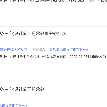
心）设计施工总承包标段编号：E370200231301280100100
：7976.76平方米建设单位：胶州市李哥庄镇人民政府联系人：陈同强联
6招标代理单位：青岛海源建设咨询有限公司联系人：高富绪联系电话：0532
务中心)设计施工总承包预中标公示
市李哥庄镇人民政府
代理单位：
青岛海源建设咨询有限公司
设计施工总承包预中标公示发布时间：2022-09-2714:59招标项目编号
标方式：公开项目名称：李哥庄镇乡村振兴建设项目（小辛疃社区综合服务中心）设
791806686招标单位：胶州市李哥庄镇人民政府联系人：陈同强联系电话
务中心)设计施工总承包
源建设咨询有限公司