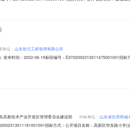
7685803817招标单位：青岛姜山创城置业有限公司联系人：王昌顺联系
1019工程地址：莱西市姜山镇岭前村，阳青路以西，龙江路以南工期：45开标时
)
理单位：
山东世元工程管理有限公司
间：2022-06-15标段编号：E3702002313011475001
米建设单位：青岛开投隆悦企业咨询服务管理有限公司联系人：董晓妍联系电话
394577招标代理单位：山东世元工程管理有限公司联系人：邱曦联系电话：1
岛高新技术产业开发区管理委员会建设部
中标单位：
山东省住房和城
002313011181001001招标方式：公开项目名称：高新区华东路小