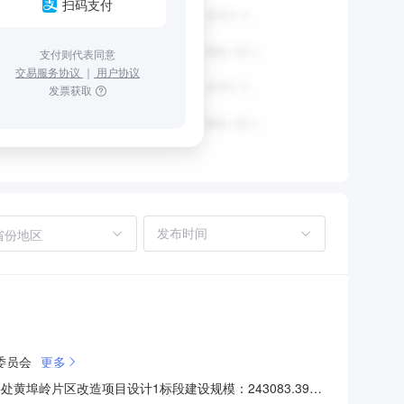
扫码支付
支付则代表同意
交易服务协议
｜
用户协议
发票获取
省份地区
委员会
更多
事处黄埠岭片区改造项目设计1标段建设规模：243083.39平