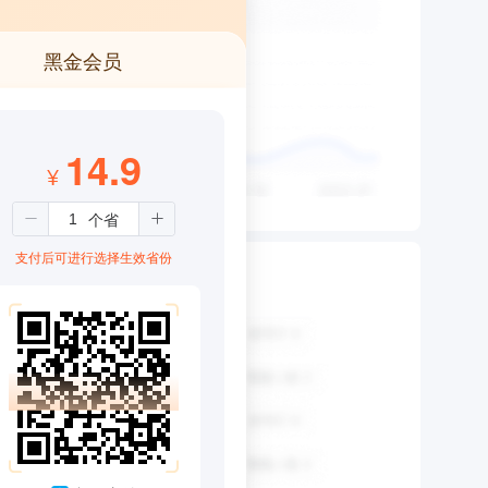
黑金会员
14.9
¥
支付后可进行选择生效省份