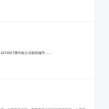
系人：林兆吉联系电话：82206779招标代理单位：昊金海
40日历天开标时间：2023-03-030
14210001预中标公示标段编号：
模：243083.39平方米建设单位：胶州市中云街道办事处联系
招标代理单位：昊金海建设管理有限公司联系人：郑翔宇联系