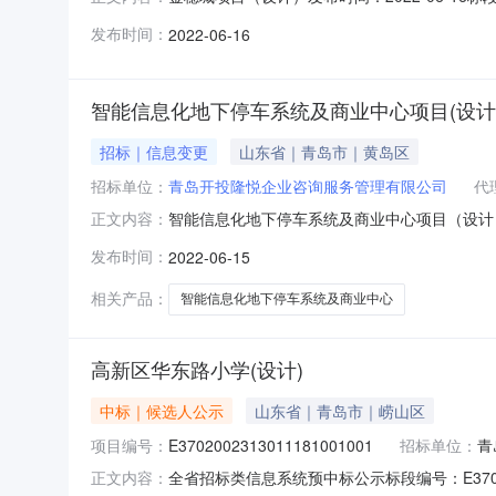
姜山创城置业有限公司联系人：王昌顺联系电话：1
发布时间：
2022-06-16
询有限公司联系人：侯姝彤联系电话：1866981
智能信息化地下停车系统及商业中心项目(设计
招标｜信息变更
山东省｜青岛市｜黄岛区
招标单位：
青岛开投隆悦企业咨询服务管理有限公司
代
智能信息化地下停车系统及商业中心项目（设计）发布时
正文内容：
项目（设计）1标段建设规模：29161.5平方
发布时间：
2022-06-15
管理有限公司联系人：董晓妍联系电话：13806
相关产品：
智能信息化地下停车系统及商业中心
高新区华东路小学(设计)
中标｜候选人公示
山东省｜青岛市｜崂山区
项目编号：
E3702002313011181001001
招标单位：
青
全省招标类信息系统预中标公示标段编号：E3702
正文内容：