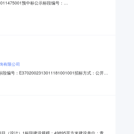
011475001预中标公示标段编号：
规模：29161.5平方米建设单位：青岛开投隆悦企业咨询服务
联系电话：13806394577招标代理单位：山东
询有限公司
段编号：E3702002313011181001001招标方式：公开项
系人：李欣联系电话：0532-68686933招标单位：青
询有限公司联系人：都
金穗城项目（设计）1标段建设规模：49895平方米建设单位：青岛