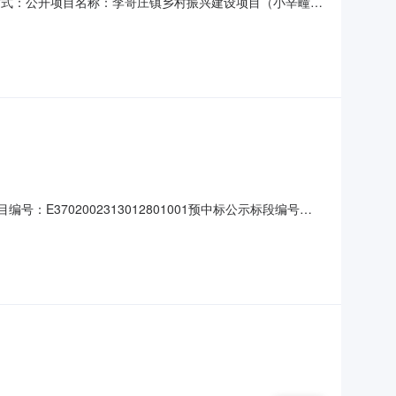
1招标方式：公开项目名称：李哥庄镇乡村振兴建设项目（小辛疃社
系电话：13791806686招标单位：胶州市李哥庄镇人民
-88268366工程地址：胶州市李哥庄镇工期：
：E3702002313012801001预中标公示标段编号：
计施工总承包不分标段建设规模：7976.76平方米建设单位：胶
：13791806686招标