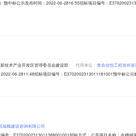
公示发布时间：2022-06-2816:55招标项目编号：E3702002313
标方式：公开项目名称：智能信息化地下停车系统及商业中心项目（设计）1标段建设
394577招标单位：青岛开投隆悦企业咨询服务管理有限公司联系人：董晓妍
高新技术产业开发区管理委员会建设部
代理单位：
青岛佳恒工程造价咨
6-2811:48招标项目编号：E3702002313011181001预中标公示标
模：27680平方米建设单位：青岛高新技术产业开发区管理委员会建设部联
欣联系电话：0532-68686933招标代理单位：青岛佳恒工程造价咨
凯瑞顺建设咨询有限公司
段编号：E3702002313011388001001招标方式：公开项目名称：