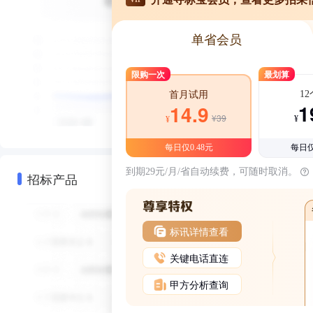
单省会员
限购一次
最划算
1
首月试用
1
14.9
¥39
¥
¥
每日仅0.48元
每日仅
到期29元/月/省自动续费，可随时取消。
招标产品
标讯详情查看
关键电话直连
甲方分析查询