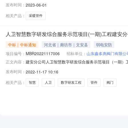
标招标公告：盐山县第三中学建设项目二标段采暖管件采
发布时间：
2023-06-01
相关产品：
采暖管件
人卫智慧数字研发综合服务示范项目(一期)工程建安
中标｜中标通知
河北省｜廊坊市｜文安县
弱电安防
项目编号：
MBR20221117006
招标单位：
山东鑫多惠阀门有限公
建安分公司人卫智慧数字研发综合服务示范项目（一期）工程阀
正文内容：
研发综合服务示范项目（一期）工程阀门、管件采购公告
发布时间：
2022-11-17 10:16
电话
相关产品：
智慧
人卫
数字研发工程
管件
阀门