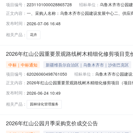
项目编号：
2231101000028865728
招标单位：
乌鲁木齐市公园建
一、采购人名称：乌鲁木齐市公园建设发展中心二、供应
正文内容：
目编号：2231101000028865728五、合同编号：11N
发布时间：
2026-07-06 16:48
要求或标的基本概况：七、其它事项：详见附件中的合同文件
相关产品：
花卉
2026年红山公园重要景观路线树木精细化修剪项目竞
中标｜中标通知
新疆维吾尔自治区｜乌鲁木齐市｜沙依巴克区
项目编号：
62026060498761050
招标单位：
乌鲁木齐市公园建设
2026年红山公园重要景观路线树木精细化修剪项目（项目编号
正文内容：
路线树木精细化修剪项目项目编号：62026060498761
发布时间：
2026-06-24 10:49
本级报价起止时间：2026-06-1717:31-2026-0
相关产品：
园林绿化管理服务
2026年红山公园月季采购竞价成交公告