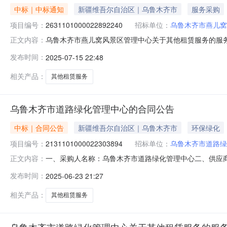
中标｜中标通知
新疆维吾尔自治区｜乌鲁木齐市
服务采购
项目编号：
2631101000022892240
招标单位：
乌鲁木齐市燕儿窝
乌鲁木齐市燕儿窝风景区管理中心关于其他租赁服务的服务市场
正文内容：
鲁木齐市燕儿窝风景区管理中心关于其他租赁服务的服务市场采购项
发布时间：
2025-07-15 22:48
划金额（元）:项目所在行政区划编码:650199项目所在
相关产品：
其他租赁服务
乌鲁木齐市道路绿化管理中心的合同公告
中标｜合同公告
新疆维吾尔自治区｜乌鲁木齐市
环保绿化
项目编号：
2131101000022303894
招标单位：
乌鲁木齐市道路绿
一、采购人名称：乌鲁木齐市道路绿化管理中心二、供应
正文内容：
编号：2131101000022303894五、合同编号：11N4
发布时间：
2025-06-23 21:27
服务要求或标的基本概况：七、其它事项：详见附件中的合同
相关产品：
其他租赁服务
乌鲁木齐市道路绿化管理中心关于其他租赁服务的服