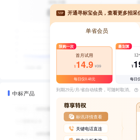
开通寻标宝会员，查看更多招采
VIP
单省会员
限购一次
最划算
1
首月试用
1
14.9
¥39
¥
¥
每日仅0.48元
每日仅
到期29元/月/省自动续费，可随时取消。
中标产品
标讯详情查看
关键电话直连