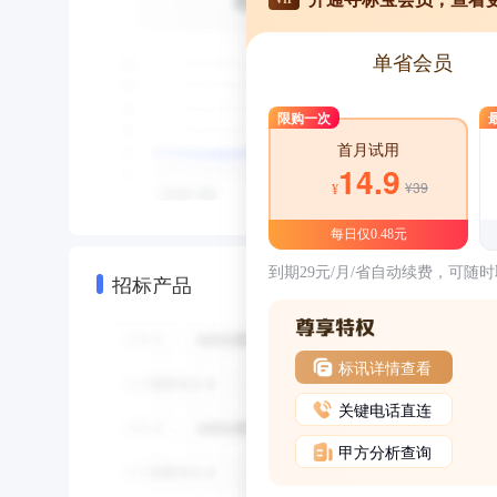
单省会员
限购一次
首月试用
14.9
¥39
¥
每日仅0.48元
到期29元/月/省自动续费，可随
招标产品
标讯详情查看
关键电话直连
甲方分析查询