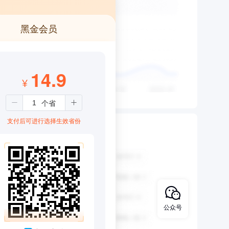
黑金会员
14.9
¥
支付后可进行选择生效省份
公众号