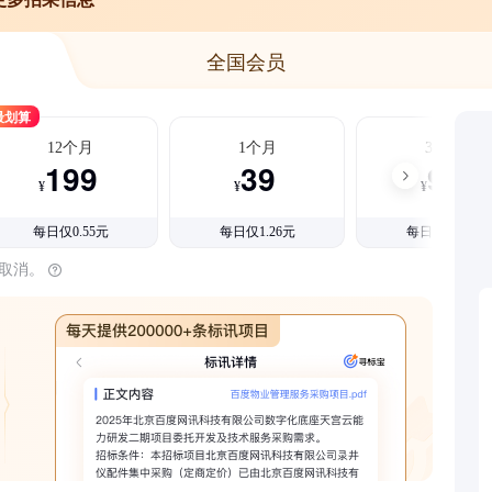
全国会员
最划算
12个月
1个月
3个月
199
39
99
¥
¥
¥
每日仅0.55元
每日仅1.26元
每日仅1.08元
时取消。