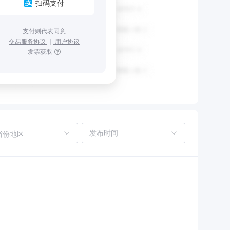
扫码支付
支付则代表同意
交易服务协议
｜
用户协议
发票获取
省份地区