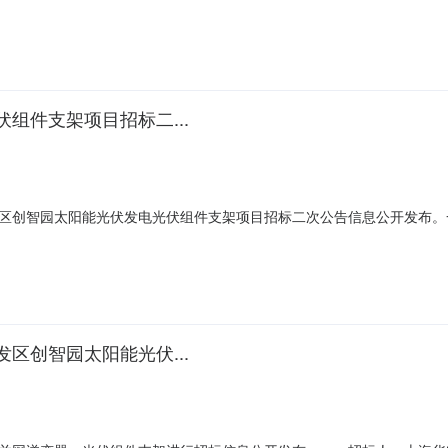
开发区创智园太阳能光伏发电项目标段：光伏组件支架详见下表：序号设备编
明县新河镇福临路创智园区。4.2建设规模该光伏电站项目的光伏组件占地面积
组件支架项目招标二...
区创智园太阳能光伏发电光伏组件支架项目招标二次公告信息公开发布。
开发区创智园太阳能光伏发电项目标段：光伏组件支架详见下表：序号设备编
明县新河镇福临路创智园区。4.2建设规模该光伏电站项目的光伏组件占地面积
区创智园太阳能光伏...