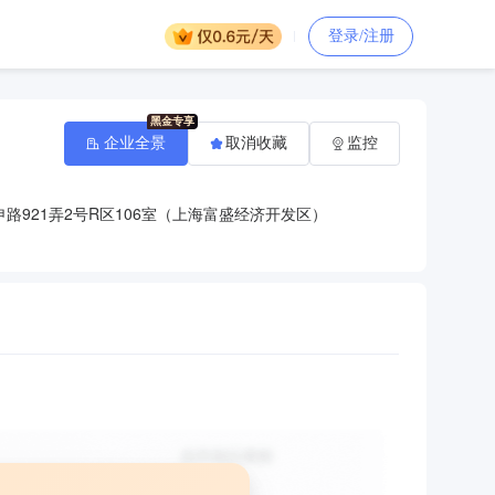
登录/注册
企业全景
取消收藏
监控
路921弄2号R区106室（上海富盛经济开发区）