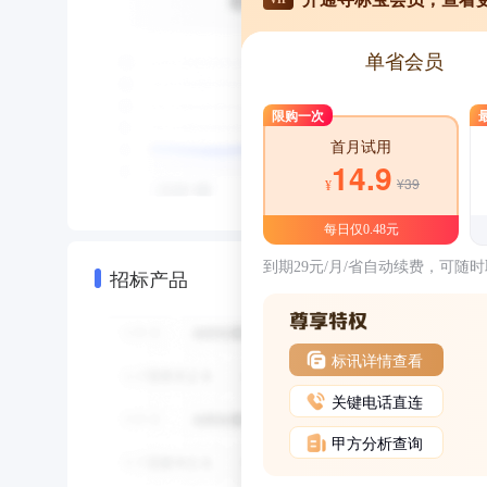
单省会员
限购一次
首月试用
14.9
¥39
¥
每日仅0.48元
到期29元/月/省自动续费，可随
招标产品
标讯详情查看
关键电话直连
甲方分析查询