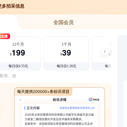
更多招采信息
全国会员
最划算
12个月
1个月
3个月
199
39
99
¥
¥
¥
每日仅0.55元
每日仅1.26元
每日仅1.08元
时取消。