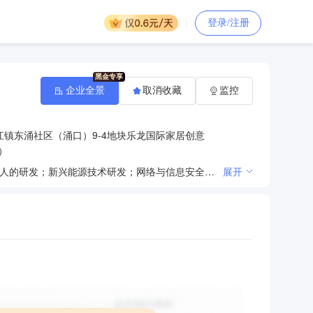
登录/注册
企业全景
取消收藏
监控
镇东涌社区（涌口）9-4地块乐龙国际家居创意
）
一般项目：技术服务、技术开发、技术咨询、技术交流、技术转让、技术推广；消防技术服务；智能机器人的研发；新兴能源技术研发；网络与信息安全软件开发；机械设备研发；工业机器人安装、维修；物联网技术服务；专业设计服务；数字技术服务；信息系统集成服务；工程管理服务；信息技术咨询服务；储能技术服务；卫星通信服务；合同能源管理；动漫游戏开发；电线、电缆经营；停车场服务；发电技术服务；卫星技术综合应用系统集成；人工智能应用软件开发；计算机软硬件及辅助设备零售；智能农机装备销售；通信设备销售；网络设备销售；通用设备修理；智能机器人销售；机械设备销售；人工智能硬件销售；工业机器人销售；光伏设备及元器件销售；安防设备销售；玩具、动漫及游艺用品销售；消防器材销售；国内贸易代理；其他文化艺术经纪代理；货物进出口；技术进出口；软件开发；光伏发电设备租赁；安全技术防范系统设计施工服务。（除依法须经批准的项目外，凭营业执照依法自主开展经营活动）许可项目：人防工程防护设备安装；建筑智能化系统设计；发电业务、输电业务、供（配）电业务；供电业务。（依法须经批准的项目，经相关部门批准后方可开展经营活动，具体经营项目以相关部门批准文件或许可证件为准）
展开