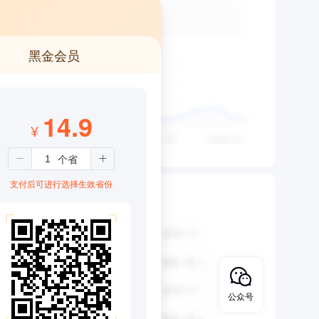
黑金会员
14.9
¥
支付后可进行选择生效省份
公众号