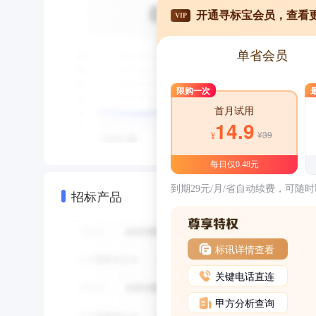
开通寻标宝会员，查看
VIP
单省会员
限购一次
首月试用
14.9
¥39
¥
每日仅0.48元
到期29元/月/省自动续费，可随
招标产品
标讯详情查看
关键电话直连
甲方分析查询