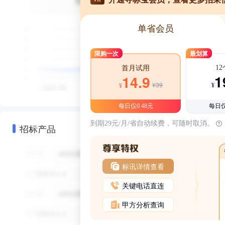
单省会员
限购一次
最划算
1
首月试用
1
14.9
¥39
¥
¥
每日仅0.48元
每日仅
到期29元/月/省自动续费，可随时取消。
招标产品
标讯详情查看
关键电话直连
甲方分析查询