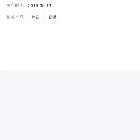
山东省招标产品：片石所属行业：;石材石料;1.采购人：中国
发布时间：
2019-05-13
成交项目：防洪片石成交总价（含税）：38000.00元
相关产品：
片石
防洪