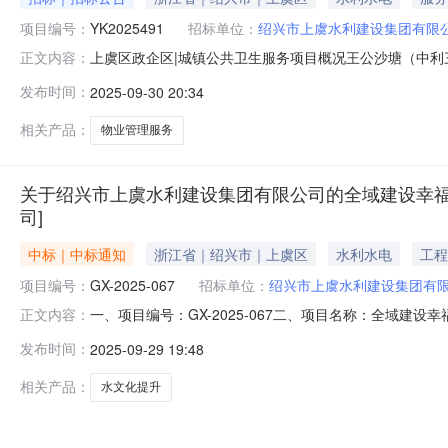
项目编号：
YK2025491
招标单位：
绍兴市上虞水利建设集团有限
上虞区政企区|城镇公共卫生服务项目概况王公沙塘（中利三
正文内容：
www.lecaiyun.com获取招标文件，并于2025年1
发布时间：
2025-09-30 20:34
桥）及西横河等物业管理服务项目（2026-2027年）预算金
相关产品：
物业管理服务
关于绍兴市上虞水利建设集团有限公司的全域建设幸福河
司]
中标｜中标通知
浙江省｜绍兴市｜上虞区
水利水电
工程
项目编号：
GX-2025-067
招标单位：
绍兴市上虞水利建设集团有
一、项目编号：GX-2025-067二、项目名称：全域建
正文内容：
商地址1报价：1417012（元）绍兴品沐广告传媒有限
发布时间：
2025-09-29 19:48
要标的信息：序号标项名称标的名称品牌规格型号数量单价(
相关产品：
水文化提升