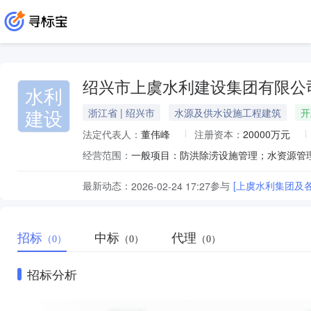
绍兴市上虞水利建设集团有限公
水利
建设
浙江省 | 绍兴市
水源及供水设施工程建筑
开
法定代表人：
董伟峰
注册资本：
20000万元
经营范围：
最新动态：
参与
[上虞水利集团及
2026-02-24 17:27
招标
中标
代理
（0）
（0）
（0）
招标分析