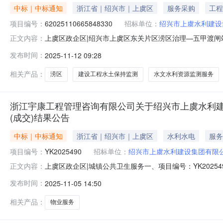
中标｜中标通知
浙江省｜绍兴市｜上虞区
服务采购
工程
项目编号：
62025110665848330
招标单位：
绍兴市上虞水利建设
上虞区政企区|绍兴市上虞区东关片区涝区治理—五甲渡闸站建
正文内容：
目名称：绍兴市上虞区东关片区涝区治理—五甲渡闸站建设工程水
发布时间：
2025-11-12 09:28
区划编码：900603项目所在行政区划名称：上虞区政企区报价起止
相关产品：
涝区
建设工程水土保持监测
水文水利资源监测服务
浙江宇康工程管理咨询有限公司关于绍兴市上虞水利建设
(成交)结果公告
中标｜中标通知
浙江省｜绍兴市｜上虞区
水利水电
服务
项目编号：
YK2025490
招标单位：
绍兴市上虞水利建设集团有限
上虞区政企区|城镇公共卫生服务一、项目编号：YK20254
正文内容：
果：序号中标（成交）金额(元)中标供应商名称中标供应商地
发布时间：
2025-11-05 14:50
他事项四、主要标的信息服务类主要标的信息：序号标项名称
相关产品：
物业服务