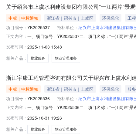
关于绍兴市上虞水利建设集团有限公司“一江两岸”景观带江
中标｜中标通知
浙江省｜绍兴市｜上虞区
环保绿化
工程
项目编号：
YK2025537
招标单位：
绍兴市上虞水利建设集团有限
一、项目编号：YK2025537二、项目名称：“一江两岸”
正文内容：
称中标供应商地址1报价：1588800（元）浙江舜欣物业
发布时间：
2025-11-03 15:48
号302室2.废标结果:序号标项名称废标理由其他事项四
相关产品：
物业服务
物业管理服务
浙江宇康工程管理咨询有限公司关于绍兴市上虞水利建设集
中标｜中标通知
浙江省｜绍兴市｜上虞区
环保绿化
服务
项目编号：
YK2025536
招标单位：
绍兴市上虞水利建设集团有限
一、项目编号：YK2025536二、项目名称：“一江两岸”
正文内容：
称中标供应商地址1报价：1782000（元）浙江舜欣物业
发布时间：
2025-10-31 19:26
发区林语路288号2.废标结果:序号标项名称废标理由其
相关产品：
物业服务
物业管理服务