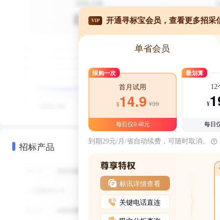
开通寻标宝会员，查看更多招采
VIP
单省会员
限购一次
最划算
1
首月试用
1
14.9
¥39
¥
¥
每日仅0.48元
每日仅
到期29元/月/省自动续费，可随时取消。
招标产品
标讯详情查看
关键电话直连