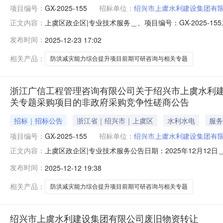
项目编号：
GX-2025-155
招标单位：
绍兴市上虞水利建设集团有
上虞区政企区|专业技术服务＿、项目编号：GX-2025-
正文内容：
交）信息1.中标结果：序号中标（成交）金额(元)中标供应
发布时间：
2025-12-23 17:02
十五层1503室(住所申报）2.废标结果:序号标项名称
上虞
相关产品：
防洪减灾能力综合提升项目前期可研咨询与相关专题
浙江广信工程管理咨询有限公司关于绍兴市上虞水利建设
关专题采购项目的非政府采购竞争性磋商公告
招标｜招标公告
浙江省｜绍兴市｜上虞区
水利水电
服务
项目编号：
GX-2025-155
招标单位：
绍兴市上虞水利建设集团有
上虞区政企区|专业技术服务公告日期：2025年12月12日
正文内容：
询与相关专题采购项目三．招标项目概况：序号项目名称数量
发布时间：
2025-12-12 19:38
力综合提升项目前期可研咨询与相关专题采购项目1项16315
相关产品：
防洪减灾能力综合提升项目前期可研咨询与相关专题
绍兴市上虞水利建设集团有限公司废旧物资转让