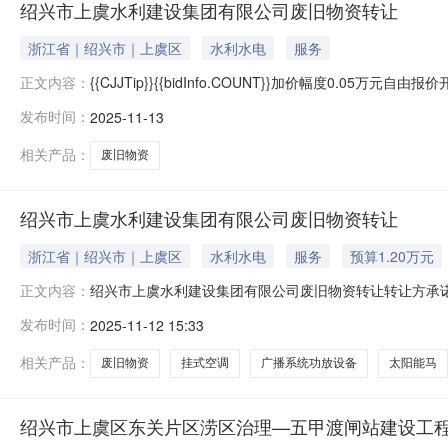
绍兴市上虞水利建设集团有限公司废旧物资转让
浙江省｜绍兴市｜上虞区
水利水电
服务
{{CJJTip}}{{bidInfo.COUNT}}加价幅度0.05万元
正文内容：
0575-89295863|手机号：17826808031竞价异常请联系：
发布时间：
2025-11-13
相关产品：
废旧物资
绍兴市上虞水利建设集团有限公司废旧物资转让
浙江省｜绍兴市｜上虞区
水利水电
服务
预算1.20万元
绍兴市上虞水利建设集团有限公司废旧物资转让转让方承
正文内容：
的原则作如下承诺：（1）本次转让是我方真实意思表示
发布时间：
2025-11-12 15:33
设定担保物权的资产转让，符合《中华人民共和国民法典
让申请及相关材料真实、完整、准确、合法、有
相关产品：
废旧物资
挂式空调
广播系统功放设备
太阳能马
绍兴市上虞区东关片区涝区治理—五甲渡闸站建设工