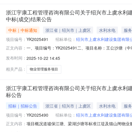
浙江宇康工程管理咨询有限公司关于绍兴市上虞水利建设集
中标(成交)结果公告
中标｜中标通知
浙江省｜绍兴市｜上虞区
水利水电
服务
项目编号：
YK2025491
招标单位：
绍兴市上虞水利建设集团有限
一、项目编号：YK2025491二、项目名称：王公沙塘（
正文内容：
交）金额(元)中标供应商名称中标供应商地址1报价：230
发布时间：
2025-10-22 14:45
四、主要标的信息服务类主要标的信息：序号标项名称标
相关产品：
物业管理服务项目
浙江宇康工程管理咨询有限公司关于绍兴市上虞水利建设
标公告
招标｜招标公告
浙江省｜绍兴市｜上虞区
水利水电
服务
项目编号：
YK2025490
招标单位：
绍兴市上虞水利建设集团有限
项目概况道墟保江塘、梁湖沙塘等标准江堤及猫山闸物业服务项目(2
正文内容：
09:30（北京时间）前递交投标文件。一、项目基本情况项目