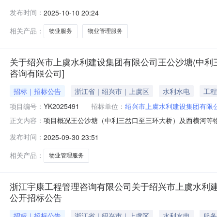
间）前递交投标文件。一、项目基本情况项目编号：YK2025
发布时间：
2025-10-10 20:24
2950000,2790000采购需求：标项一标项名称:绍兴市
相关产品：
物业服务
物业管理服务
关于绍兴市上虞水利建设集团有限公司王公沙塘(中利三岔
咨询有限公司]
招标｜招标公告
浙江省｜绍兴市｜上虞区
水利水电
工程
项目编号：
YK2025491
招标单位：
绍兴市上虞水利建设集团有限
项目概况王公沙塘（中利三岔口至三环大桥）及西横河等物业管理
正文内容：
10月22日09:30（北京时间）前递交投标文件。一、项目
发布时间：
2025-09-30 23:51
年）预算金额（元）：2680000最高限价（元）：26800
相关产品：
物业管理服务
浙江宇康工程管理咨询有限公司关于绍兴市上虞水利建设集
公开招标公告
招标｜招标公告
浙江省｜绍兴市｜上虞区
水利水电
服务