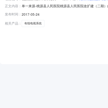
单一来源-桃源县人民医院桃源县人民医院改扩建（二期）内科
正文内容：
同编号：CDGP-201705022066采购人（全称
发布时间：
2017-05-24
和国合同法》、《中华人民共和国政府采购法》及其他有关
有线电视系统
相关产品：
有线电视系统