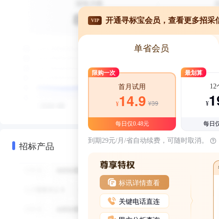
开通寻标宝会员，查看更多招采
VIP
单省会员
限购一次
最划算
1
首月试用
1
14.9
¥39
¥
¥
每日仅0.48元
每日仅
到期29元/月/省自动续费，可随时取消。
招标产品
标讯详情查看
关键电话直连