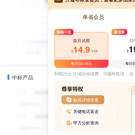
单省会员
限购一次
最划算
1
首月试用
1
14.9
¥39
¥
¥
每日仅0.48元
每日仅
到期29元/月/省自动续费，可随时取消。
中标产品
标讯详情查看
关键电话直连
甲方分析查询