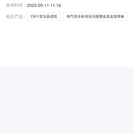
式:15902903576秦岭高能研发基地35KV变压器进线
发布时间：
2023-05-11 11:16
询价函及相关技术要求.docx询价单.xlsx询价单.xls
相关产品：
35KV变压器进线
电气安全标准化问题整改及改造维修