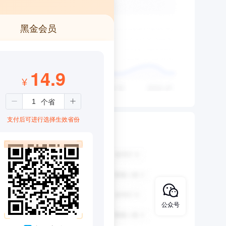
黑金会员
14.9
¥
支付后可进行选择生效省份
公众号