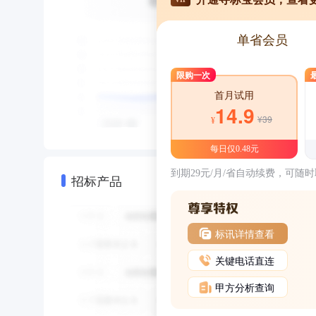
单省会员
限购一次
首月试用
14.9
¥39
¥
每日仅0.48元
到期29元/月/省自动续费，可随
招标产品
标讯详情查看
关键电话直连
甲方分析查询