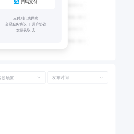
扫码支付
支付则代表同意
交易服务协议
｜
用户协议
发票获取
省份地区