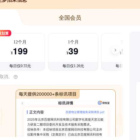
全国会员
最划算
12个月
1个月
3个月
199
39
99
¥
¥
¥
每日仅0.55元
每日仅1.26元
每日仅1.08元
时取消。