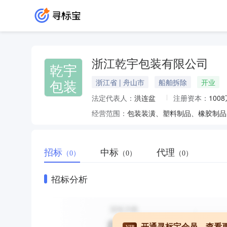
浙江乾宇包装有限公司
乾宇
包装
浙江省 | 舟山市
船舶拆除
开业
法定代表人：
洪连盆
注册资本：
100
经营范围：
包装装潢、塑料制品、橡胶制品
招标
中标
代理
（0）
（0）
（0）
招标分析
开通寻标宝会员，查看
VIP