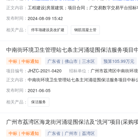
工程建设|房屋建筑；项目合同；广交易数字交易平台招
正文内容：
建项目合同名称：从化区城郊街北星移民村停车场建设及改
发布时间：
2024-08-09 15:42
07-2200:00:00合同金额：7042264.000000其
相关产品：
停车场建设及改扩建
钢筋混凝土管
中南街环境卫生管理站七条主河涌堤围保洁服务项目
中标｜中标通知
广东省｜佛山市｜三水区
预算105.99万元
项目编号：
JHZC-2021-0420
招标单位：
广州市荔湾区中南街环境
中南街环境卫生管理站七条主河涌堤围保洁服务项目中标
正文内容：
州市荔湾区中南街环境卫生管理站行政区域广东省公告时间20
发布时间：
2021-06-05
币）联系人及联系方式：项目联系人陈先生项目联系电话13
叶小姐020
相关产品：
保洁服务
广州市荔湾区海龙街河涌堤围保洁及“洗河”项目(采购项目编
中标｜中标通知
广东省｜广州市｜荔湾区