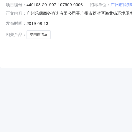
项目编号：
440103-201907-107909-0006
招标单位：
广州市尚邦
广州乐儒商务咨询有限公司受广州市荔湾区海龙街环境卫生管理站的
正文内容：
采用公开招标进行采购。现就本次采购的中标（成交）结果公告如
发布时间：
2019-08-13
及“洗河”项目三、采购项目预算金额（元）：1,411,
相关产品：
堤围保洁及