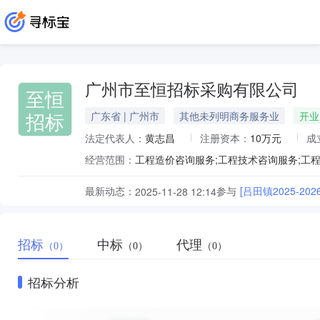
广州市至恒招标采购有限公司
至恒
招标
广东省 | 广州市
其他未列明商务服务业
开业
法定代表人：
黄志昌
注册资本：
10万元
成
经营范围：
最新动态：
参与
[吕田镇2025-
2025-11-28 12:14
招标
中标
代理
（0）
（0）
（0）
招标分析