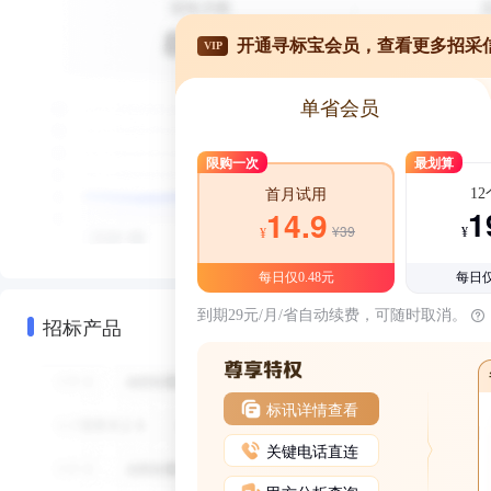
开通寻标宝会员，查看更多招采
VIP
单省会员
限购一次
最划算
1
首月试用
1
14.9
¥39
¥
¥
每日仅0.48元
每日仅
到期29元/月/省自动续费，可随时取消。
招标产品
标讯详情查看
关键电话直连