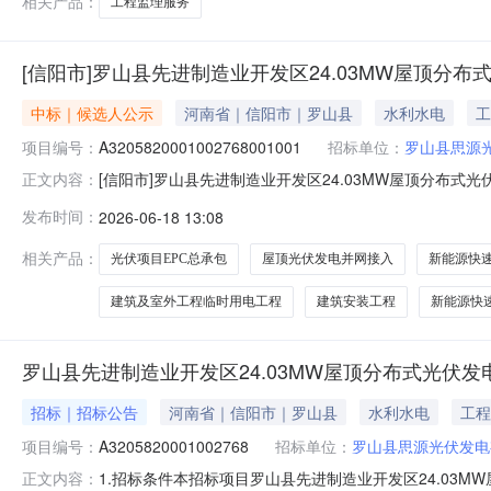
相关产品：
工程监理服务
[信阳市]罗山县先进制造业开发区24.03MW屋顶分布式光
中标｜候选人公示
河南省｜信阳市｜罗山县
水利水电
工
项目编号：
A3205820001002768001001
招标单位：
罗山县思源
[信阳市]罗山县先进制造业开发区24.03MW屋顶分布式光
正文内容：
公司的委托，就罗山县先进制造业开发区24.03MW屋顶
发布时间：
2026-06-18 13:08
段的中标候选人公示如下：一、项目概况1.项目名称：罗山县
相关产品：
光伏项目EPC总承包
屋顶光伏发电并网接入
新能源快
建筑及室外工程临时用电工程
建筑安装工程
新能源快
罗山县先进制造业开发区24.03MW屋顶分布式光伏发电
招标｜招标公告
河南省｜信阳市｜罗山县
水利水电
工程
项目编号：
A3205820001002768
招标单位：
罗山县思源光伏发电
1.招标条件本招标项目罗山县先进制造业开发区24.03MW屋
正文内容：