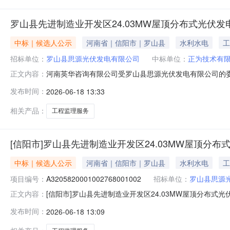
罗山县先进制造业开发区24.03MW屋顶分布式光伏发
中标｜候选人公示
河南省｜信阳市｜罗山县
水利水电
工
招标单位：
罗山县思源光伏发电有限公司
中标单位：
正为技术有
河南英华咨询有限公司受罗山县思源光伏发电有限公司的委托
正文内容：
的程序进行了开标、评标等工作，现就本项目二标段的中标候
发布时间：
2026-06-18 13:33
储能2.资金来源：银行融资和自筹资金3.项目估算投资：约1
标公
相关产品：
工程监理服务
[信阳市]罗山县先进制造业开发区24.03MW屋顶分布式光
中标｜候选人公示
河南省｜信阳市｜罗山县
水利水电
工
项目编号：
A3205820001002768001002
招标单位：
罗山县思源
[信阳市]罗山县先进制造业开发区24.03MW屋顶分布式光
正文内容：
公司的委托，就罗山县先进制造业开发区24.03MW屋顶
发布时间：
2026-06-18 13:09
段的中标候选人公示如下：一、项目概况1.项目名称：罗山县