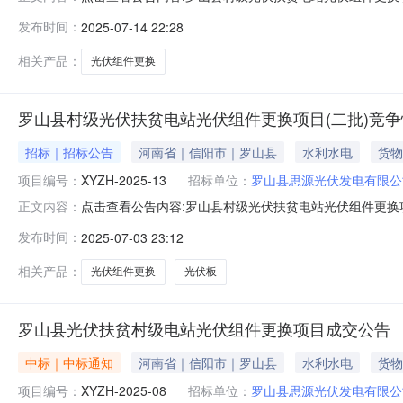
一、中标人信息标段（包）[001]罗山县村级光伏扶贫电
发布时间：
2025-07-14 22:28
1、采购项目编号：XYZH-2025-132、采购项目名称
相关产品：
光伏组件更换
罗山县村级光伏扶贫电站光伏组件更换项目(二批)竞
招标｜招标公告
河南省｜信阳市｜罗山县
水利水电
货物
项目编号：
XYZH-2025-13
招标单位：
罗山县思源光伏发电有限公
点击查看公告内容:罗山县村级光伏扶贫电站光伏组件更换项
正文内容：
2025-13）项目所在地区：河南省，信阳市，罗山县一
发布时间：
2025-07-03 23:12
金190万元，招标人为罗山县思源光伏发电有限公司。
装、调试、培训、售后以及与
相关产品：
光伏组件更换
光伏板
罗山县光伏扶贫村级电站光伏组件更换项目成交公告
中标｜中标通知
河南省｜信阳市｜罗山县
水利水电
货物
项目编号：
XYZH-2025-08
招标单位：
罗山县思源光伏发电有限公