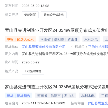
162062，招标人为罗山县思源光伏发电有限公司。资金
发布时间：
2026-05-22 13:02
本次招投标实行全流程电子招投标。2.项目概况与招标范围2
相关产品：
储能装置
分布式光伏发电
罗山县先进制造业开发区24.03mw屋顶分布式光伏发电
中标｜候选人公示
河南省｜信阳市｜罗山县
水利水电
工
招标单位：
罗山县思源光伏发电有限公司
中标单位：
正为技术有
罗山县先进制造业开发区24.03mw屋顶分布式光伏发电项目
正文内容：
储能（二标段）中标候选人公示河南英华咨询有限公司受罗山
发布时间：
2026-05-22
行公开招标，按相关法律规定的程序进行了开标、评标等工
光伏发
相关产品：
工程监理服务
罗山县先进制造业开发区24.03MW屋顶分布式光伏发
招标｜招标预告
河南省｜信阳市｜罗山县
水利水电
工程
项目编号：
2509-411521-04-01-162062
招标单位：
罗山县思源光