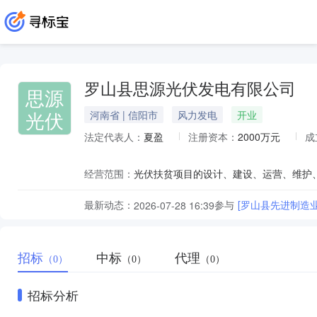
罗山县思源光伏发电有限公司
思源
光伏
河南省 | 信阳市
风力发电
开业
法定代表人：
夏盈
注册资本：
2000万元
成
经营范围：
光伏扶贫项目的设计、建设、运营、维护
最新动态：
参与
[罗山县先进制造业
2026-07-28 16:39
招标
中标
代理
（0）
（0）
（0）
招标分析