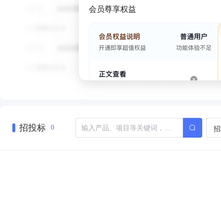
会员尊享权益
招投标
招
0