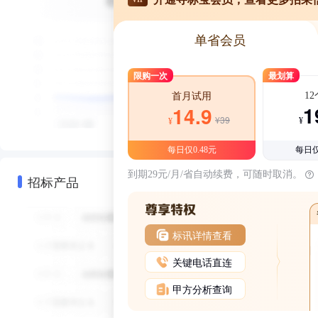
单省会员
限购一次
最划算
1
首月试用
1
14.9
¥39
¥
¥
每日仅0.48元
每日仅
到期29元/月/省自动续费，可随时取消。
招标产品
标讯详情查看
关键电话直连
甲方分析查询