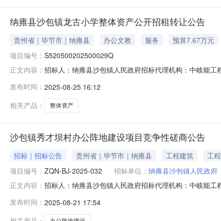
纳雍县沙包镇龙古小学整体资产公开招租转让公告
贵州省｜毕节市｜纳雍县
办公文教
服务
预算7.67万元
项目编号：
S520500202500029Q
招标人：纳雍县沙包镇人民政府招标代理机构：中岐能工程项
正文内容：
标的情况简介：（一）项目基本情况：贵州省毕节市纳雍县
发布时间：
2025-08-25 16:12
建筑物情况如下:①纳雍县沙包镇龙古小学1号楼，建筑面积9
纳雍县沙
相关产品：
整体资产
沙包镇秀才坝村办公阵地建设项目竞争性磋商公告
招标｜招标公告
贵州省｜毕节市｜纳雍县
工程建筑
工程
项目编号：
ZQN-BJ-2025-032
招标单位：
纳雍县沙包镇人民政府
招标人：纳雍县沙包镇人民政府招标代理机构：中岐能工
正文内容：
供应商应在中岐能工程项目管理有限公司获取采购文件，并于20
发布时间：
2025-08-21 17:54
包镇秀才坝村办公阵地建设项目采购方式：竞争性磋商预算金额
件5“
相关产品：
办公阵地建设