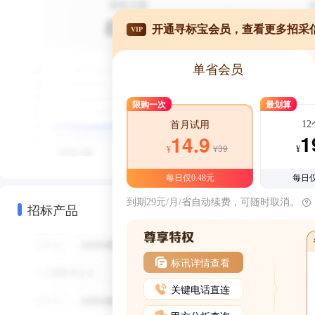
开通寻标宝会员，查看更多招采
VIP
单省会员
限购一次
最划算
1
首月试用
1
14.9
¥39
¥
¥
每日仅0.48元
每日仅
到期29元/月/省自动续费，可随时取消。
招标产品
标讯详情查看
关键电话直连