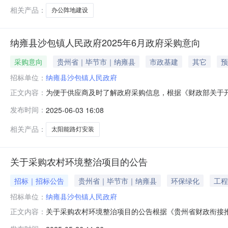
目资金；（六）建
相关产品：
办公阵地建设
纳雍县沙包镇人民政府2025年6月政府采购意向
采购意向
贵州省｜毕节市｜纳雍县
市政基建
其它
预
招标单位：
纳雍县沙包镇人民政府
为便于供应商及时了解政府采购信息，根据《财政部关于开展
正文内容：
开如下：序号采购项目名称采购需求概况预算金额（万元）
发布时间：
2025-06-03 16:08
量：安装路灯400盏采购需求功能或目标：沿沙包镇双山
杆、太阳能板、LED灯、控制设
相关产品：
太阳能路灯安装
关于采购农村环境整治项目的公告
招标｜招标公告
贵州省｜毕节市｜纳雍县
环保绿化
工程
招标单位：
纳雍县沙包镇人民政府
关于采购农村环境整治项目的公告根据《贵州省财政衔接推
正文内容：
通过询价的方式采购纳雍县2025年沙包镇农村环境整治项