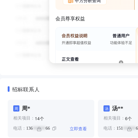
甲方分析查询
会员尊享权益
招标联系人
周*
汤**
周
汤
个
个
14
6
相关项目：
相关项目：
立即查看
电话：
136
66
电话：
151
6
******
******