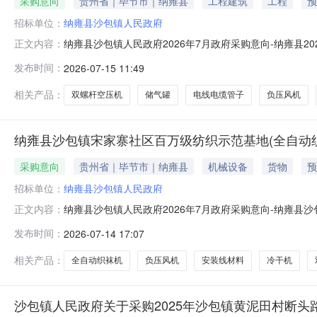
采购意向
贵州省｜毕节市｜纳雍县
工程建筑
工程
预
招标单位：
纳雍县沙包镇人民政府
纳雍县沙包镇人民政府2026年7月政府采购意向-纳雍县
正文内容：
向：纳雍县沙包镇人民政府2026年7月政府采购意向采购单
发布时间：
2026-07-15 11:49
万元(人民币)采购品目：采购需求概况：采购标的名称：
机7台，1车
相关产品：
双螺杆空压机
储气罐
电线电缆管子
负压风机
纳雍县沙包镇宋家寨社区百万级纺织示范基地(全自动
采购意向
贵州省｜毕节市｜纳雍县
机械设备
货物
预
招标单位：
纳雍县沙包镇人民政府
纳雍县沙包镇人民政府2026年7月政府采购意向-纳雍
正文内容：
（全自动织袜设备购置）项目项目所在采购意向：纳雍县沙
发布时间：
2026-07-14 17:07
纺织示范基地（全自动织袜设备购置）项目预算金额：195
功能或目标：投资195.
相关产品：
全自动织袜机
负压风机
安装线材料
冷干机
沙包镇人民政府关于采购2025年沙包镇黄泥田村断头