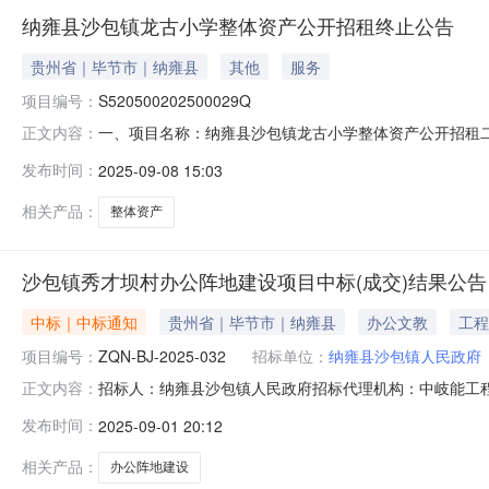
纳雍县沙包镇龙古小学整体资产公开招租终止公告
贵州省｜毕节市｜纳雍县
其他
服务
项目编号：
S520500202500029Q
一、项目名称：纳雍县沙包镇龙古小学整体资产公开招租二、项目编号
正文内容：
时间：2025年9月9日10：00时至12：00时五、竞
发布时间：
2025-09-08 15:03
满足招租条件，决定终止本次招租。七、联系方式出让人：纳
相关产品：
整体资产
沙包镇秀才坝村办公阵地建设项目中标(成交)结果公告
中标｜中标通知
贵州省｜毕节市｜纳雍县
办公文教
工程
项目编号：
ZQN-BJ-2025-032
招标单位：
纳雍县沙包镇人民政府
招标人：纳雍县沙包镇人民政府招标代理机构：中岐能工程
正文内容：
中标供应商名称报价方式报价(中标价、下浮率或费率)1915
发布时间：
2025-09-01 20:12
果公告一、项目编号:ZQN-BJ-2025-032二、项
相关产品：
办公阵地建设