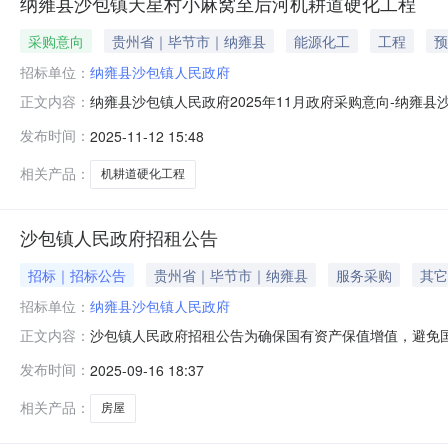
纳雍县沙包镇天星村小麻窝至后河机耕道硬化工程
采购意向
贵州省｜毕节市｜纳雍县
能源化工
工程
预
招标单位：
纳雍县沙包镇人民政府
纳雍县沙包镇人民政府2025年11月政府采购意向-纳
正文内容：
纳雍县沙包镇人民政府2025年11月政府采购意向采购单
发布时间：
2025-11-12 15:48
民币)采购品目：采购需求概况：采购标的名称：纳雍县沙
长1060米，路基
相关产品：
机耕道硬化工程
沙包镇人民政府招租公告
招标｜招标公告
贵州省｜毕节市｜纳雍县
服务采购
其它
招标单位：
纳雍县沙包镇人民政府
沙包镇人民政府招租公告为确保国有资产保值增值，避免
正文内容：
一、招租标的物基本情况招租标的物：招租标的物为沙包镇
发布时间：
2025-09-16 18:37
价方式进行。三、竞租人资格及条件（一）凡年满18周
条件均可参加竞租。（二）竞租底价：竞租底价
相关产品：
房屋