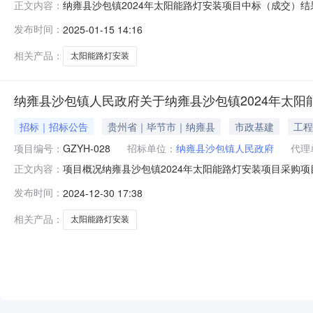
纳雍县沙包镇2024年太阳能路灯安装项目中标（成交）结果
正文内容：
信息中标结果：序号中标（成交）金额（元）中标供应商名
发布时间：
2025-01-15 14:16
名称品牌数量单价（元）规格型号1纳雍县沙包镇2024年太
五、评
相关产品：
太阳能路灯安装
纳雍县沙包镇人民政府关于纳雍县沙包镇2024年太
招标｜招标公告
贵州省｜毕节市｜纳雍县
市政基建
工程
项目编号：
GZYH-028
招标单位：
纳雍县沙包镇人民政府
代理
项目概况纳雍县沙包镇2024年太阳能路灯安装项目采购项目的潜在供应商
正文内容：
文件。一、项目基本情况项目编号：GZYH-028项目名称：
发布时间：
2024-12-30 17:38
892808.48最高限价（元）：892808.48采购需求
相关产品：
太阳能路灯安装
NEW
HOT
5折起