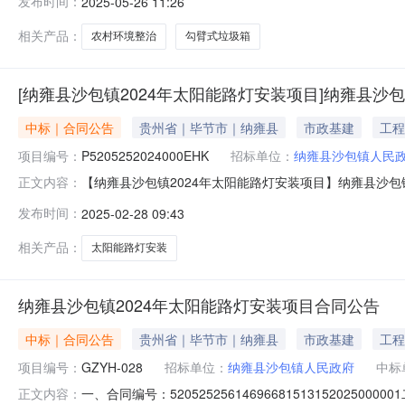
发布时间：
2025-05-26 11:26
元；（三）资金来源：纳雍县2025年省级第一批财政衔接推进
2.5m3；
相关产品：
农村环境整治
勾臂式垃圾箱
[纳雍县沙包镇2024年太阳能路灯安装项目]纳雍县沙
中标｜合同公告
贵州省｜毕节市｜纳雍县
市政基建
工程
项目编号：
P5205252024000EHK
招标单位：
纳雍县沙包镇人民
【纳雍县沙包镇2024年太阳能路灯安装项目】纳雍县沙包镇人
正文内容：
雍县沙包镇2024年太阳能路灯安装项目合同名称：纳雍县沙
发布时间：
2025-02-28 09:43
苏品胜照明集团有限公司文件预览：【纳雍县沙包镇2024年
相关产品：
太阳能路灯安装
纳雍县沙包镇2024年太阳能路灯安装项目合同公告
中标｜合同公告
贵州省｜毕节市｜纳雍县
市政基建
工程
项目编号：
GZYH-028
招标单位：
纳雍县沙包镇人民政府
中标
一、合同编号：520525256146966815131520
正文内容：