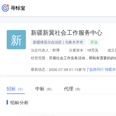
新疆新翼社会工作服务中心
新
新疆维吾尔自治区 | 乌鲁木齐市
开业
法定代表人：
叶萍
注册资本：
10万元
成立
经营范围：
最新动态：
参与
["益路同行·情暖
2026-07-08 01:13
招标
中标
代理
（0）
（0）
（0）
招标分析