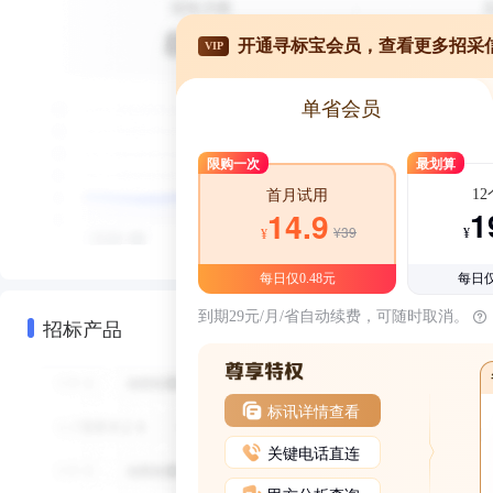
开通寻标宝会员，查看更多招采
VIP
单省会员
限购一次
最划算
1
首月试用
1
14.9
¥39
¥
¥
每日仅0.48元
每日仅
到期29元/月/省自动续费，可随时取消。
招标产品
标讯详情查看
关键电话直连