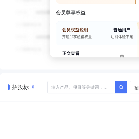
会员尊享权益
招投标
招
0