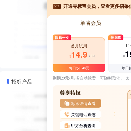
开通寻标宝会员，查看更多招采
VIP
单省会员
限购一次
最划算
1
首月试用
1
14.9
¥39
¥
¥
每日仅0.48元
每日仅
到期29元/月/省自动续费，可随时取消。
招标产品
标讯详情查看
关键电话直连
甲方分析查询