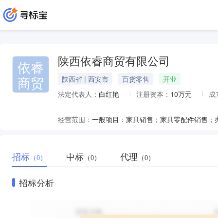
陕西依睿商贸有限公司
依睿
商贸
陕西省 | 西安市
百货零售
开业
法定代表人：
白红艳
注册资本：
10万元
成
经营范围：
招标
中标
代理
（0）
（0）
（0）
招标分析