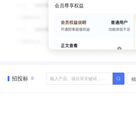
会员尊享权益
招投标
招
0