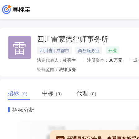
四川雷蒙德律师事务所
雷
四川省 | 成都市
商务服务业
开业
法定代表人：
杨强生
注册资本：
30万元
成
经营范围：
法律服务
招标
中标
代理
（0）
（0）
（0）
招标分析
开通寻标宝会员，查看更多招采
VIP