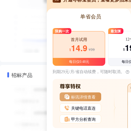
单省会员
限购一次
最划算
1
首月试用
1
14.9
¥39
¥
¥
每日仅0.48元
每日仅
到期29元/月/省自动续费，可随时取消。
招标产品
标讯详情查看
关键电话直连
甲方分析查询