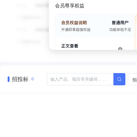
会员尊享权益
招投标
招
0