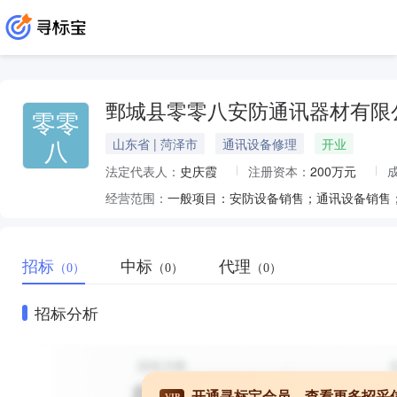
鄄城县零零八安防通讯器材有限
零零
八
山东省 | 菏泽市
通讯设备修理
开业
法定代表人：
史庆霞
注册资本：
200万元
经营范围：
招标
中标
代理
（0）
（0）
（0）
招标分析
开通寻标宝会员，查看更多招采
VIP