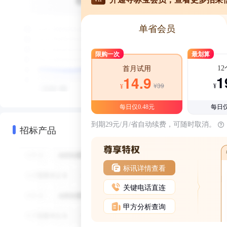
单省会员
限购一次
最划算
1
首月试用
1
14.9
¥39
¥
¥
每日仅0.48元
每日仅
到期29元/月/省自动续费，可随时取消。
招标产品
标讯详情查看
关键电话直连
甲方分析查询