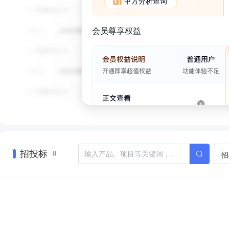
甲方分析查询
会员尊享权益
招投标
招
0