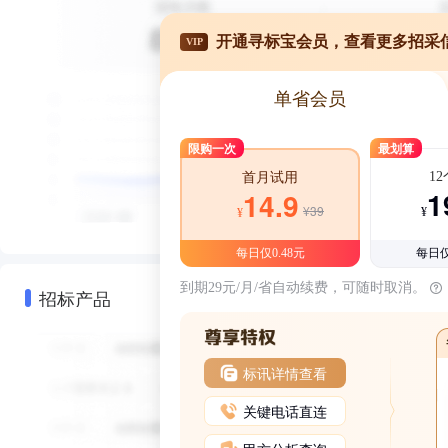
开通寻标宝会员，查看更多招采
VIP
单省会员
限购一次
最划算
1
首月试用
1
14.9
¥39
¥
¥
每日仅0.48元
每日仅
到期29元/月/省自动续费，可随时取消。
招标产品
标讯详情查看
关键电话直连