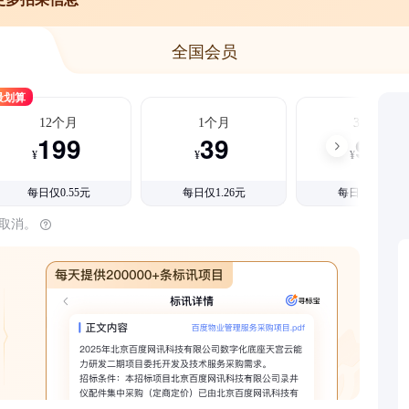
全国会员
最划算
12个月
1个月
3个月
199
39
99
¥
¥
¥
每日仅0.55元
每日仅1.26元
每日仅1.08元
时取消。