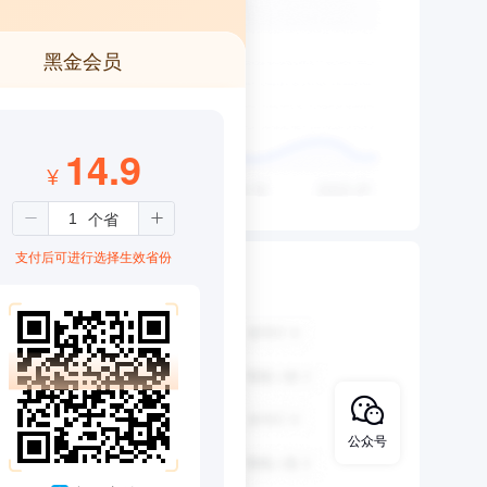
黑金会员
14.9
¥
支付后可进行选择生效省份
公众号