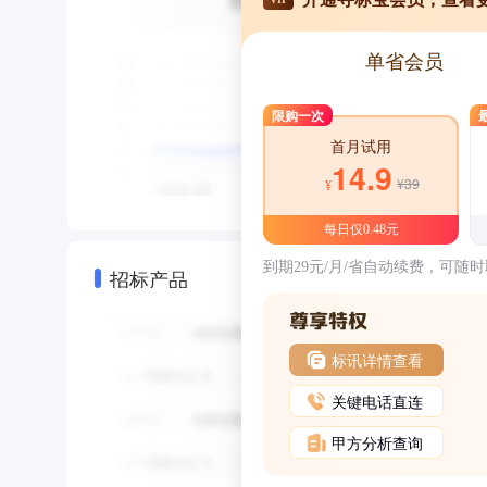
单省会员
限购一次
首月试用
14.9
¥39
¥
每日仅0.48元
到期29元/月/省自动续费，可随
招标产品
标讯详情查看
关键电话直连
甲方分析查询