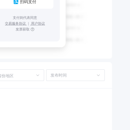
扫码支付
支付则代表同意
交易服务协议
｜
用户协议
发票获取
省份地区