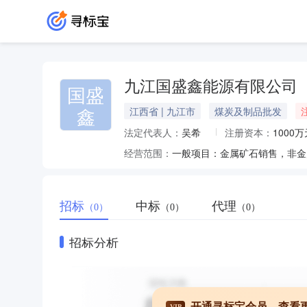
九江国盛鑫能源有限公司
国盛
鑫
江西省 | 九江市
煤炭及制品批发
法定代表人：
吴希
注册资本：
1000万
经营范围：
招标
中标
代理
（0）
（0）
（0）
招标分析
开通寻标宝会员，查看
VIP