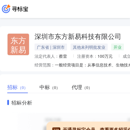
深圳市东方新易科技有限公司
东方
新易
广东省 | 深圳市
其他未列明批发业
开业
法定代表人：
蔡雷
注册资本：
100万元
成
经营范围：
招标
中标
代理
（0）
（0）
（0）
招标分析
开通寻标宝会员，查看更多招采
VIP