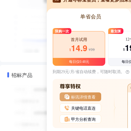
单省会员
限购一次
最划算
1
首月试用
1
14.9
¥39
¥
¥
每日仅0.48元
每日仅
到期29元/月/省自动续费，可随时取消。
招标产品
标讯详情查看
关键电话直连
甲方分析查询