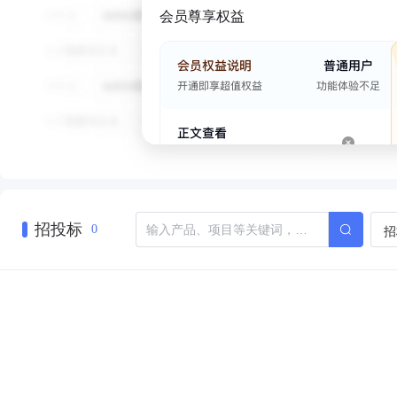
会员尊享权益
招投标
招
0